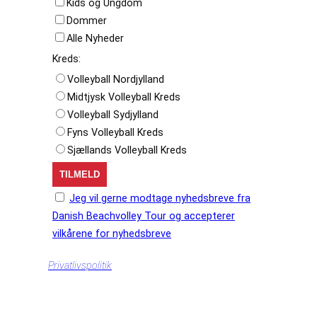
Kids og Ungdom
Dommer
Alle Nyheder
Kreds:
Volleyball Nordjylland
Midtjysk Volleyball Kreds
Volleyball Sydjylland
Fyns Volleyball Kreds
Sjællands Volleyball Kreds
Jeg vil gerne modtage nyhedsbreve fra
Danish Beachvolley Tour og accepterer
vilkårene for nyhedsbreve
Privatlivspolitik