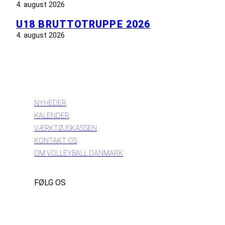
4. august 2026
U18 BRUTTOTRUPPE 2026
4. august 2026
INFORMATION
NYHEDER
KALENDER
VÆRKTØJSKASSEN
KONTAKT OS
OM VOLLEYBALL DANMARK
FØLG OS
Instagram
https://www.facebook.com/danishbeachvolleytour
LinkedIn