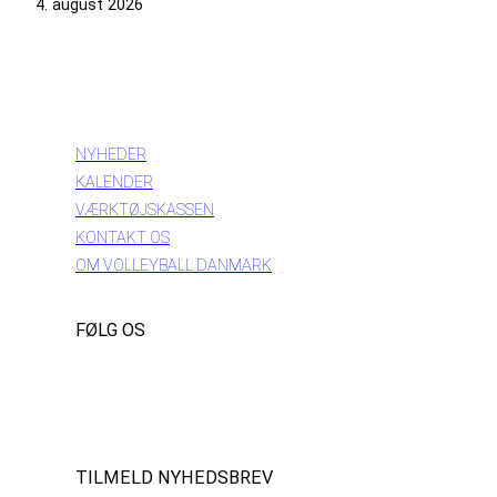
4. august 2026
INFORMATION
NYHEDER
KALENDER
VÆRKTØJSKASSEN
KONTAKT OS
OM VOLLEYBALL DANMARK
FØLG OS
Instagram
https://www.facebook.com/danishbeachvolleytour
LinkedIn
TILMELD NYHEDSBREV