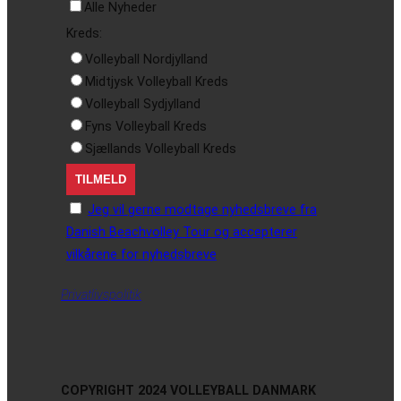
Alle Nyheder
Kreds:
Volleyball Nordjylland
Midtjysk Volleyball Kreds
Volleyball Sydjylland
Fyns Volleyball Kreds
Sjællands Volleyball Kreds
Jeg vil gerne modtage nyhedsbreve fra
Danish Beachvolley Tour og accepterer
vilkårene for nyhedsbreve
Privatlivspolitik
COPYRIGHT 2024 VOLLEYBALL DANMARK