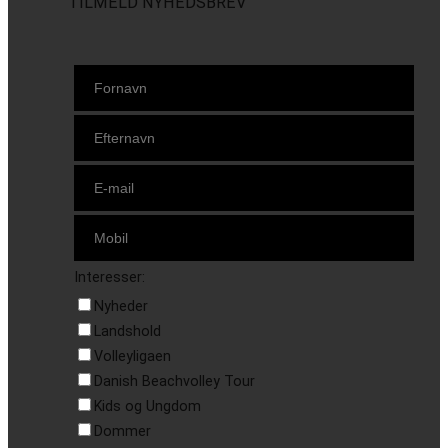
TILMELD NYHEDSBREV
Interesser:
Nyheder
Landshold
Volleyligaen
Danish Beachvolley Tour
Kids og Ungdom
Dommer