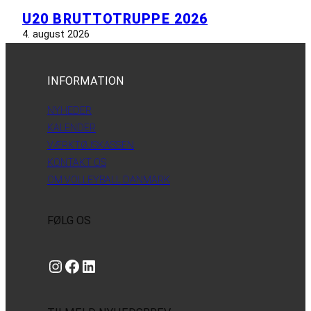
U20 BRUTTOTRUPPE 2026
4. august 2026
INFORMATION
NYHEDER
KALENDER
VÆRKTØJSKASSEN
KONTAKT OS
OM VOLLEYBALL DANMARK
FØLG OS
Instagram
https://www.facebook.com/danishbeachvolleytour
LinkedIn