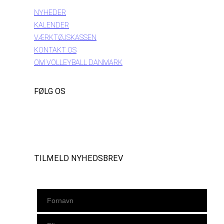
NYHEDER
KALENDER
VÆRKTØJSKASSEN
KONTAKT OS
OM VOLLEYBALL DANMARK
FØLG OS
Instagram
https://www.facebook.com/danishbeachvolleytour
LinkedIn
TILMELD NYHEDSBREV