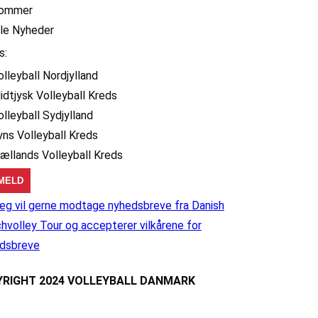
ommer
lle Nyheder
s:
olleyball Nordjylland
idtjysk Volleyball Kreds
olleyball Sydjylland
yns Volleyball Kreds
jællands Volleyball Kreds
eg vil gerne modtage nyhedsbreve fra Danish
hvolley Tour og accepterer vilkårene for
dsbreve
RIGHT 2024 VOLLEYBALL DANMARK