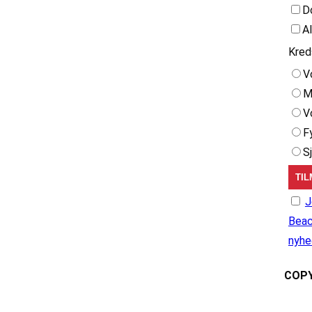
D
A
Kred
V
M
V
F
S
J
Beac
nyhe
COPY