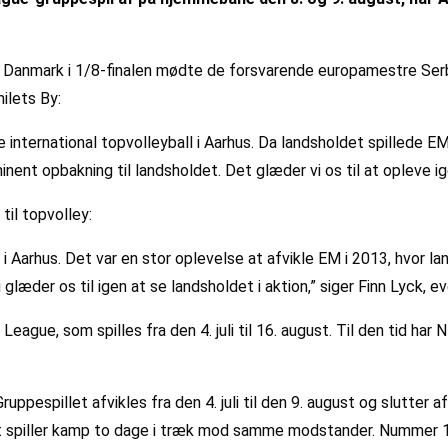
or Danmark i 1/8-finalen mødte de forsvarende europamestre Serb
ilets By:
le international topvolleyball i Aarhus. Da landsholdet spillede
ent opbakning til landsholdet. Det glæder vi os til at opleve igen
til topvolley:
e i Aarhus. Det var en stor oplevelse at afvikle EM i 2013, hvor lan
vi glæder os til igen at se landsholdet i aktion,” siger Finn Lyck,
League, som spilles fra den 4. juli til 16. august. Til den tid har 
ppespillet afvikles fra den 4. juli til den 9. august og slutter
spiller kamp to dage i træk mod samme modstander. Nummer 1 og 2