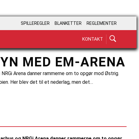
SPILLEREGLER
BLANKETTER
REGLEMENTER
KONTAKT
SYN MED EM-ARENA
og NRGi Arena danner rammerne om to opgør mod Østrig.
ien. Her blev det til et nederlag, men det…
r Aarhus og NRGi Arena danner rammerne om to opgør