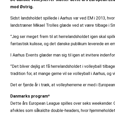
mod Østrig.
Sidst landsholdet spillede i Aarhus var ved EM i 2013, hv
landstræner Mikael Trolles glæde ved at være tilbage i Sm
”Jeg ser meget frem til at herrelandsholdet igen skal spil
fantastisk kulisse, og det danske publikum leverede en emin
I Aarhus Events glæder man sig til igen at invitere indenfor 
”Det bliver dejlig at få herrelandsholdet i volleyball tilbag
tradition for, at mange gerne vil se volleyball i Aarhus, og 
Det er fjerde år i træk, at volleyherrerne er med i European 
Danmarks program*
Dette års European League spilles over seks weekender. Gru
afvikles som såkaldte double-headers, hvor hjemmeholdet 