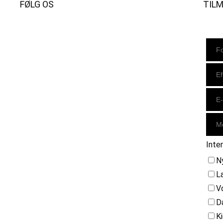
FØLG OS
TIL
Instagram
https://www.facebook.com/danishbeachvolleytour
LinkedIn
Inte
N
L
V
D
K