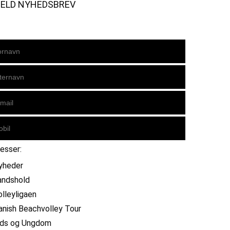
MELD NYHEDSBREV
resser:
yheder
andshold
olleyligaen
anish Beachvolley Tour
ids og Ungdom