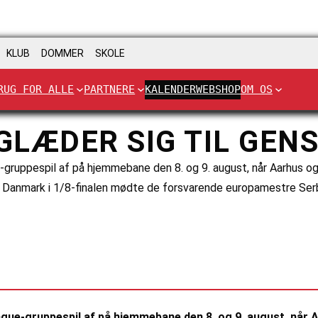
KLUB
DOMMER
SKOLE
RUG FOR ALLE
PARTNERE
KALENDER
WEBSHOP
OM OS
GLÆDER SIG TIL GEN
e-gruppespil af på hjemmebane den 8. og 9. august, når Aarhus 
or Danmark i 1/8-finalen mødte de forsvarende europamestre Serb
eague-gruppespil af på hjemmebane den 8. og 9. august, nå