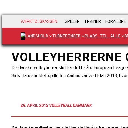
VÆRKTØJSKASSEN:
SPILLER
TRÆNER
FORÆLDRE
LANDSHOLD
TURNERINGER
PLADS TIL ALLE
B
VOLLEYHERRERNE 
De danske volleyherrer slutter dette års European Leagu
Sidst landsholdet spillede i Aarhus var ved EM i 2013, hv
:
29. APRIL 2015
VOLLEYBALL DANMARK
De danske volleyherrer slutter dette års European L