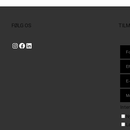
FØLG OS
TIL
Instagram
https://www.facebook.com/danishbeachvolleytour
LinkedIn
Inte
N
L