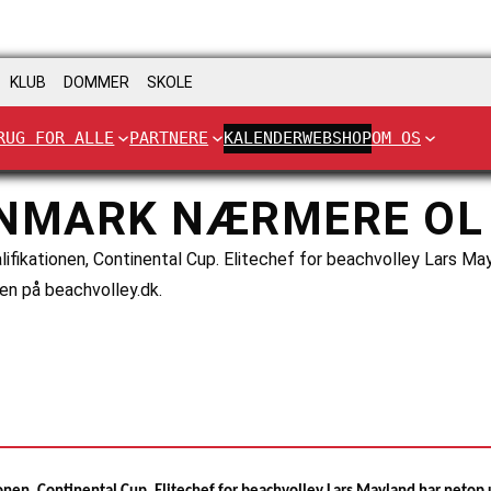
KLUB
DOMMER
SKOLE
RUG FOR ALLE
PARTNERE
KALENDER
WEBSHOP
OM OS
NMARK NÆRMERE OL 
lifikationen, Continental Cup. Elitechef for beachvolley Lars May
en på beachvolley.dk.