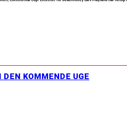
ionen, Continental Cup. Elitechef for beachvolley Lars Mayland har netop u
I DEN KOMMENDE UGE