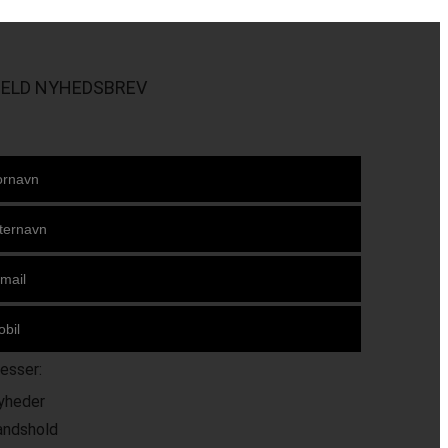
MELD NYHEDSBREV
resser:
yheder
andshold