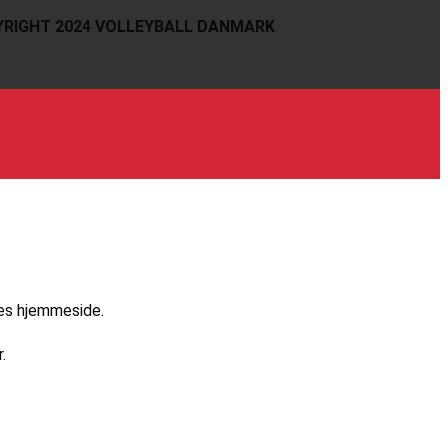
RIGHT 2024 VOLLEYBALL DANMARK
res hjemmeside.
.