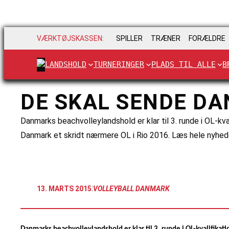
VÆRKTØJSKASSEN:
SPILLER
TRÆNER
FORÆLDRE
LANDSHOLD
TURNERINGER
PLADS TIL ALLE
B
DE SKAL SENDE DA
Danmarks beachvolleylandshold er klar til 3. runde i OL-kva
Danmark et skridt nærmere OL i Rio 2016. Læs hele nyhed
:
13. MARTS 2015
VOLLEYBALL DANMARK