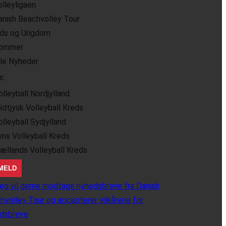
olleyligaen
anish Beachvolley Tour
ids og Ungdom
ommer
lle Nyheder
s:
olleyball Nordjylland
idtjysk Volleyball Kreds
olleyball Sydjylland
yns Volleyball Kreds
jællands Volleyball Kreds
eg vil gerne modtage nyhedsbreve fra Danish
hvolley Tour og accepterer vilkårene for
dsbreve