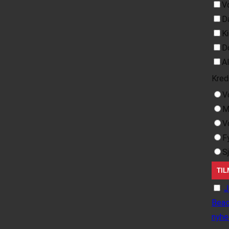
V
D
K
D
A
Kred
V
M
V
F
S
J
Beac
nyhe