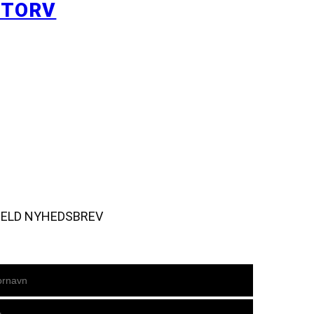
YTORV
MELD NYHEDSBREV