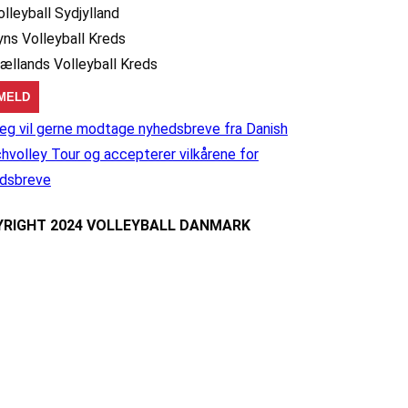
olleyball Sydjylland
yns Volleyball Kreds
jællands Volleyball Kreds
eg vil gerne modtage nyhedsbreve fra Danish
hvolley Tour og accepterer vilkårene for
dsbreve
RIGHT 2024 VOLLEYBALL DANMARK