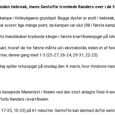
nden tiebreak, mens Gentofte tromlede Randers over i de fø
mpe i Volleyligaens grundspil. Begge dyster er endt i tiebreak,
har scoret lige mange point, da kampen var slut (98 i første kam
 to mandskaber krydsede klinger i første kvartfinaleopgør på Is
t, hvoraf de tre første måtte ud i ekstrabolde, inden et af h
ter, denne gang med 1-3 (25-27, 26-24, 29-31, 22-25).
j spiller returopgør på onsdag den 4. marts, hvor Hvidovre med 
 de besejrede Marienlyst i finalen ved den stort anlagte Final 4
orbi Randers i kvartfinalen.
 17-25, 10-25) på 61 minutter. Gentofte kan dermed dufte semif