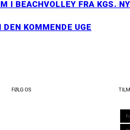
M I BEACHVOLLEY FRA KGS. N
I DEN KOMMENDE UGE
FØLG OS
TIL
Instagram
https://www.facebook.com/danishbeachvolleytour
LinkedIn