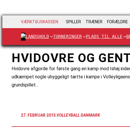
VÆRKTØJSKASSEN:
SPILLER
TRÆNER
FORÆLDRE
LANDSHOLD
TURNERINGER
PLADS TIL ALLE
B
HVIDOVRE OG GENT
Hvidovre afgjorde for første gang en kamp mod Ishøj inden
udkæmpet nogle uhyggeligt tætte i kampe i Volleyligaens gr
grundspillet…
:
27. FEBRUAR 2015
VOLLEYBALL DANMARK