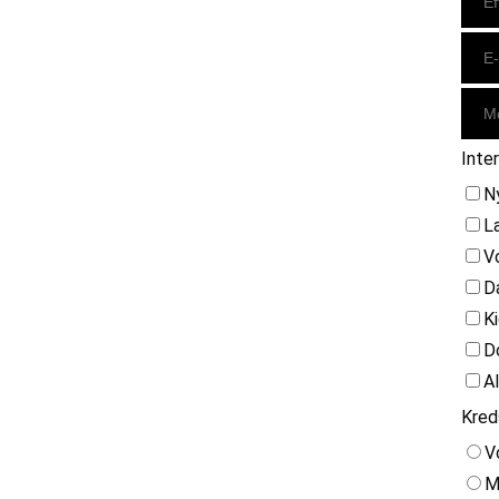
Inte
N
L
V
D
K
D
A
Kred
V
M