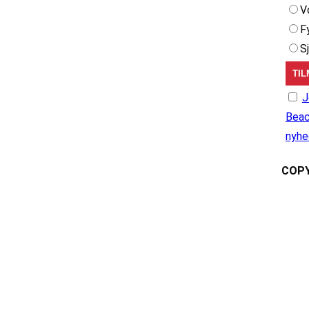
V
F
S
J
Beac
nyhe
COPY