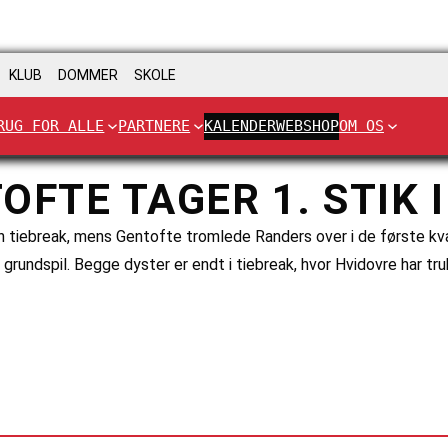
KLUB
DOMMER
SKOLE
RUG FOR ALLE
PARTNERE
KALENDER
WEBSHOP
OM OS
OFTE TAGER 1. STIK 
 tiebreak, mens Gentofte tromlede Randers over i de første kvart
undspil. Begge dyster er endt i tiebreak, hvor Hvidovre har tru