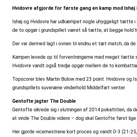
Hvidovre afgjorde for første gang en kamp mod Ishøj i
Ishøj og Hvidovre har udkæmpet nogle uhyggeligt tætte i ka
de to opgør i grundspillet været så tætte, at begge hold 
Der var dermed lagt i ovnen til endnu et tæt match, da de
Kampen levede op til forventningerne med meget tætte sæ
Hvidovre vandt også tredje opgør mellem de to kombattan
Topscorer blev Martin Bülow med 23 point. Hvidovre og Ishø
grundspillets suveræne vinderhold Middelfart venter.
Gentofte jagter The Double
Gentofte sikrede sig i slutningen af 2014 pokaltitlen, da
at vinde The Double videre – dog skal Gentofte først lige f
Her gjorde vicemestrene kort proces og vandt 0-3 (21-25,