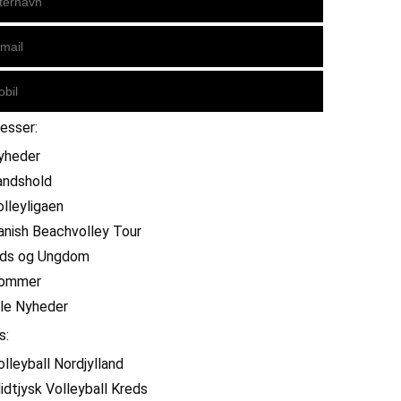
resser:
yheder
andshold
olleyligaen
anish Beachvolley Tour
ids og Ungdom
ommer
lle Nyheder
s:
olleyball Nordjylland
idtjysk Volleyball Kreds