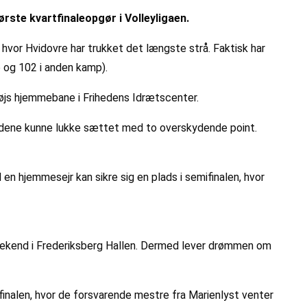
rste kvartfinaleopgør i Volleyligaen.
 hvor Hvidovre har trukket det længste strå. Faktisk har
p og 102 i anden kamp).
højs hjemmebane i Frihedens Idrætscenter.
oldene kunne lukke sættet med to overskydende point.
en hjemmesejr kan sikre sig en plads i semifinalen, hvor
-weekend i Frederiksberg Hallen. Dermed lever drømmen om
inalen, hvor de forsvarende mestre fra Marienlyst venter