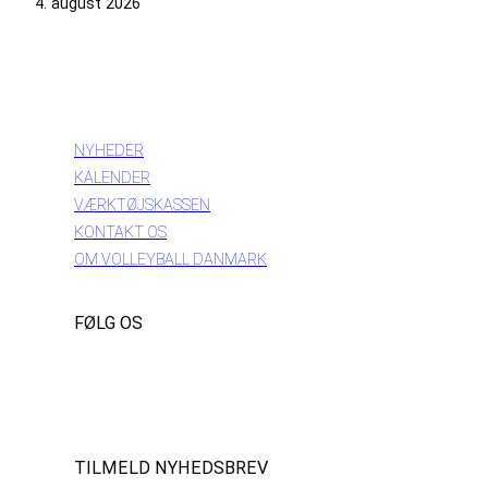
4. august 2026
INFORMATION
NYHEDER
KALENDER
VÆRKTØJSKASSEN
KONTAKT OS
OM VOLLEYBALL DANMARK
FØLG OS
Instagram
https://www.facebook.com/danishbeachvolleytour
LinkedIn
TILMELD NYHEDSBREV