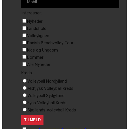
Interesser:
Nyheder
Landshold
Volleyligaen
Danish Beachvolley Tour
Kids og Ungdom
Dommer
Alle Nyheder
Kreds:
Volleyball Nordjylland
Midtjysk Volleyball Kreds
Volleyball Sydjylland
Fyns Volleyball Kreds
Sjællands Volleyball Kreds