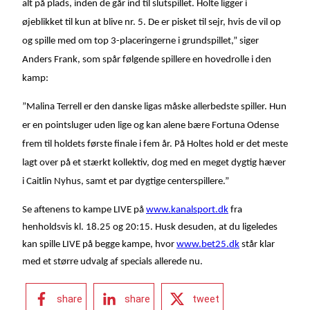
alt på plads, inden de går ind til slutspillet. Holte ligger i
øjeblikket til kun at blive nr. 5. De er pisket til sejr, hvis de vil op
og spille med om top 3-placeringerne i grundspillet,” siger
Anders Frank, som spår følgende spillere en hovedrolle i den
kamp:
”Malina Terrell er den danske ligas måske allerbedste spiller. Hun
er en pointsluger uden lige og kan alene bære Fortuna Odense
frem til holdets første finale i fem år. På Holtes hold er det meste
lagt over på et stærkt kollektiv, dog med en meget dygtig hæver
i Caitlin Nyhus, samt et par dygtige centerspillere.”
Se aftenens to kampe LIVE på
www.kanalsport.dk
fra
henholdsvis kl. 18.25 og 20:15. Husk desuden, at du ligeledes
kan spille LIVE på begge kampe, hvor
www.bet25.dk
står klar
med et større udvalg af specials allerede nu.
share
share
tweet