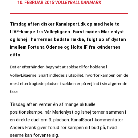
10. FEBRUAR 2015
:
VOLLEYBALL DANMARK
Tirsdag aften disker Kanalsport.dk op med hele to
LIVE-kampe fra Volleyligaen. Først mødes Marienlyst
og Ishøj i herrernes bedste række, fulgt op af dysten
imellem Fortuna Odense og Holte IF fra kvindernes
ditto.
Det er efterhånden begyndt at spidse til for holdene i
VolleyLigaerne. Snart indledes slutspillet, hvorfor kampen om de
mest eftertragtede pladser i rækken er på vej ind i sin afgørende
fase.
Tirsdag aften venter én af mange aktuelle
positionskampe, når Marienlyst og Ishøj tørner sammen i
en direkte duel om 3. pladsen. KanalSport-kommentator
Anders Frank giver forud for kampen sit bud på, hvad
seerne kan forvente sig.