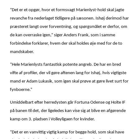
”Det er et opgør, hvor et formsvagt Marienlyst-hold skal jagte
revanche fra nederlaget tidligere på sæsonen. Ishøj derimod har
præsteret langt over forventning, og spørgsmålet er derfor, om
de kan overraske igen,” siger Anders Frank, som i samme
forbindelse forklarer, hvem der skal holdes øje med for de to
mandskaber.
”Hele Marienlysts fantastisk potente angreb. De har en bred
vifte af profiler, der vil gøre aftenen lang for Ishøj, hvis vigtigste
mand er Adam Lukasik, som igen skal prøve at gøre livet surt for
fynboerne.”
Umiddelbart efter herredysten går Fortuna Odense og Holte IF
på banen til det, der ligeledes kan vise sig at blive en afgørende
kamp om 3. pladsen i Volleyligaen for kvinder.
”Det er en vanvittig vigtig kamp for begge hold, som skal have