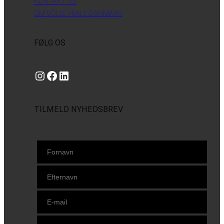
KONTAKT OS
OM VOLLEYBALL DANMARK
FØLG OS
Instagram
https://www.facebook.com/danishbeachvolleytour
LinkedIn
TILMELD NYHEDSBREV