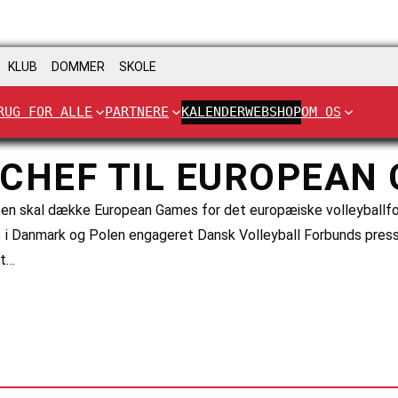
KLUB
DOMMER
SKOLE
RUG FOR ALLE
PARTNERE
KALENDER
WEBSHOP
OM OS
CHEF TIL EUROPEAN
n skal dække European Games for det europæiske volleyballfor
13 i Danmark og Polen engageret Dansk Volleyball Forbunds pr
rt…