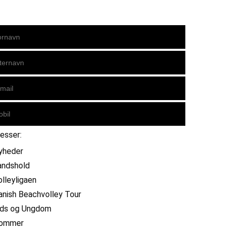
resser:
yheder
andshold
olleyligaen
anish Beachvolley Tour
ids og Ungdom
ommer