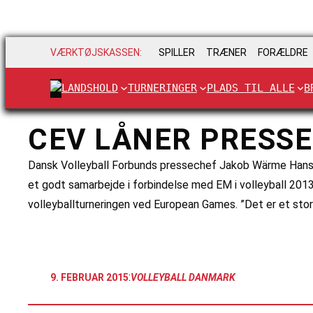
VÆRKTØJSKASSEN:
SPILLER
TRÆNER
FORÆLDRE
LANDSHOLD
TURNERINGER
PLADS TIL ALLE
B
CEV LÅNER PRESSE
Dansk Volleyball Forbunds pressechef Jakob Wärme Hanse
et godt samarbejde i forbindelse med EM i volleyball 20
volleyballturneringen ved European Games. ”Det er et sto
:
9. FEBRUAR 2015
VOLLEYBALL DANMARK