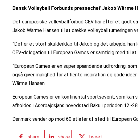
Dansk Volleyball Forbunds pressechef Jakob Wärme H
Det europæiske volleyballforbud CEV har efter et godt s
Jakob Wärme Hansen til at dække volleyballturneringen 
”Det er et stort skulderklap til Jakob og det arbejde, han
CEV-delegation til European Games er samtidig med til at 
”European Games er en super spændende udfordring, som je
også giver mulighed for at hente inspiration og gode ideer
Wärme Hansen.
European Games er en kontinental sportsevent, som kan sid
afholdes i Aserbajdsjans hovedstad Baku i perioden 12.-28.
Danmark sender op mod 60 atleter af sted til European 
share
share
tweet