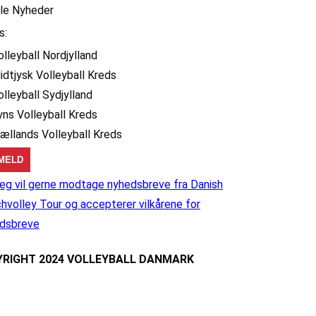
lle Nyheder
s:
olleyball Nordjylland
idtjysk Volleyball Kreds
olleyball Sydjylland
yns Volleyball Kreds
jællands Volleyball Kreds
eg vil gerne modtage nyhedsbreve fra Danish
hvolley Tour og accepterer vilkårene for
dsbreve
RIGHT 2024 VOLLEYBALL DANMARK