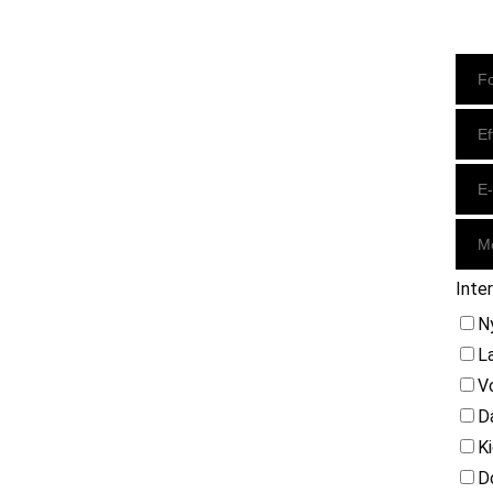
Instagram
https://www.facebook.com/danishbeachvolleytour
LinkedIn
Inte
N
L
V
D
K
D