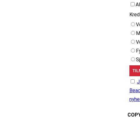
A
Kred
V
M
V
F
S
J
Beac
nyhe
COPY