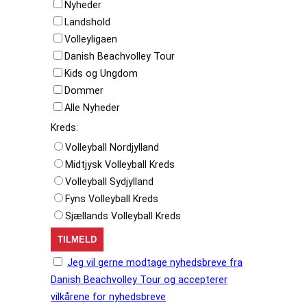
Nyheder
Landshold
Volleyligaen
Danish Beachvolley Tour
Kids og Ungdom
Dommer
Alle Nyheder
Kreds:
Volleyball Nordjylland
Midtjysk Volleyball Kreds
Volleyball Sydjylland
Fyns Volleyball Kreds
Sjællands Volleyball Kreds
Jeg vil gerne modtage nyhedsbreve fra
Danish Beachvolley Tour og accepterer
vilkårene for nyhedsbreve