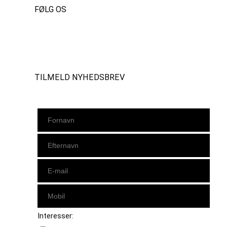
FØLG OS
Instagram
https://www.facebook.com/danishbeachvolleytour
LinkedIn
TILMELD NYHEDSBREV
Interesser: