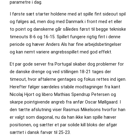
parametre i dag.
I første sæt starter holdene med at spille fint sideout spil
og følges ad, men dog med Danmark i front med et eller
to point og danskerne går således først til begge tekniske
timeouts 8-6 og 16-15. Spillet fungere rigtig fint i denne
periode og hæver Anders Als har fine arbejdsbetingelser
og kan nemt variere angrebsspillet med god effekt.
Et par gode server fra Portugal skaber dog problemer for
de danske drenge og ved stillingen 18-21 tages der
timeout, hvor aftalerne gentages og fokus rettes ind igen.
Herefter følger særdeles stabile modtagninger fra kant
Nicolaj Hjort og libero Mathias Spendrup Petersen og
skarpe pointgivende angreb fra anfør Oscar Møllgaard. I
den tætte afslutning viser Rasmus Mikelsons hvorfor han
er valgt som diagonal, nu da han ikke kan spille hæver
positionen, og sætter et par solide kill bloks der afgør
sættet i dansk farvør til 25-23.