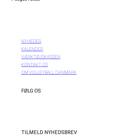
INFORMATION
NYHEDER
KALENDER
VÆRKTØJSKASSEN
KONTAKT OS
OM VOLLEYBALL DANMARK
FØLG OS
Instagram
https://www.facebook.com/danishbeachvolleytour
LinkedIn
TILMELD NYHEDSBREV