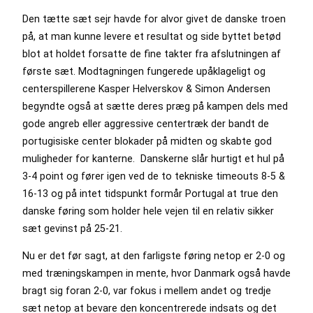
Den tætte sæt sejr havde for alvor givet de danske troen
på, at man kunne levere et resultat og side byttet betød
blot at holdet forsatte de fine takter fra afslutningen af
første sæt. Modtagningen fungerede upåklageligt og
centerspillerene Kasper Helverskov & Simon Andersen
begyndte også at sætte deres præg på kampen dels med
gode angreb eller aggressive centertræk der bandt de
portugisiske center blokader på midten og skabte god
muligheder for kanterne. Danskerne slår hurtigt et hul på
3-4 point og fører igen ved de to tekniske timeouts 8-5 &
16-13 og på intet tidspunkt formår Portugal at true den
danske føring som holder hele vejen til en relativ sikker
sæt gevinst på 25-21.
Nu er det før sagt, at den farligste føring netop er 2-0 og
med træningskampen in mente, hvor Danmark også havde
bragt sig foran 2-0, var fokus i mellem andet og tredje
sæt netop at bevare den koncentrerede indsats og det