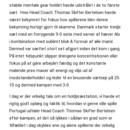
stabile mentale gear holdet havde udstrålet i de to første
sæt. Hvis Head Coach Thomas Skifter Bertelsen havde
været bekymret for fokus hos spillerene blev denne
bekymring hurtigt gjort til skamme. Danmark starter tredje
sæt med en forrygende 9-0 serie med server af hæver Als
i kombination med sublimt blok & forsvar af alle mand.
Dermed var sættet stort set afgjort inden det kom i gang.
På intet tidspunkt slipper drengene koncentrationen eller
fokus på at gøre arbejdet færdig og det konstante
malende pres maser alt energi og vilje ud af
modstanderholdet og leder til en knusende sætsejr på 25-
10 og dermed kampen med 3-0.
I dag er der virkelig tale om en holdpræstation, vi havde et
rigtig godt oplæg og taktik til, hvordan vi gerne ville spille
Portugal udtaler Head Coach Thomas Skifter Bertelsen
efter kampen, at det så lykkes i sådan en grad som er
tilfældet i dag skyldes ene og alene spillerne der virkelig