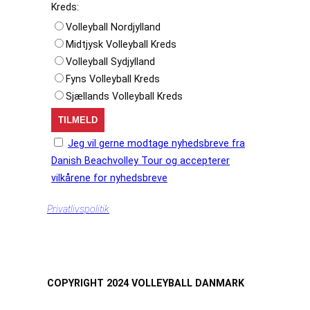
Kreds:
Volleyball Nordjylland
Midtjysk Volleyball Kreds
Volleyball Sydjylland
Fyns Volleyball Kreds
Sjællands Volleyball Kreds
Jeg vil gerne modtage nyhedsbreve fra
Danish Beachvolley Tour og accepterer
vilkårene for nyhedsbreve
Privatlivspolitik
COPYRIGHT 2024 VOLLEYBALL DANMARK