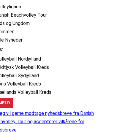
olleyligaen
anish Beachvolley Tour
ids og Ungdom
ommer
lle Nyheder
s:
olleyball Nordjylland
idtjysk Volleyball Kreds
olleyball Sydjylland
yns Volleyball Kreds
jællands Volleyball Kreds
eg vil gerne modtage nyhedsbreve fra Danish
hvolley Tour og accepterer vilkårene for
dsbreve