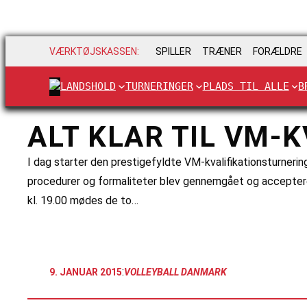
VÆRKTØJSKASSEN:
SPILLER
TRÆNER
FORÆLDRE
LANDSHOLD
TURNERINGER
PLADS TIL ALLE
B
ALT KLAR TIL VM-
I dag starter den prestigefyldte VM-kvalifikationsturnerin
procedurer og formaliteter blev gennemgået og accepteret.
kl. 19.00 mødes de to…
:
9. JANUAR 2015
VOLLEYBALL DANMARK