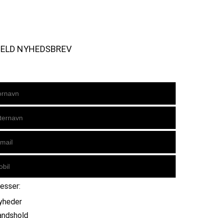
MELD NYHEDSBREV
resser:
yheder
andshold