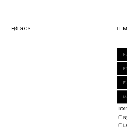
FØLG OS
TIL
Instagram
https://www.facebook.com/danishbeachvolleytour
LinkedIn
Inte
N
L