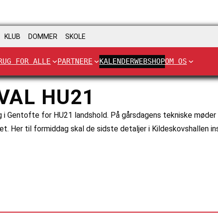
KLUB
DOMMER
SKOLE
RUG FOR ALLE
PARTNERE
KALENDER
WEBSHOP
OM OS
KVAL HU21
g i Gentofte for HU21 landshold. På gårsdagens tekniske møder b
 Her til formiddag skal de sidste detaljer i Kildeskovshallen in