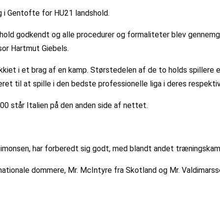
g i Gentofte for HU21 landshold.
 hold godkendt og alle procedurer og formaliteter blev gennemg
isor Hartmut Giebels.
kkiet i et brag af en kamp. Størstedelen af de to holds spillere e
t til at spille i den bedste professionelle liga i deres respekti
0 står Italien på den anden side af nettet.
Simonsen, har forberedt sig godt, med blandt andet træningskam
nationale dommere, Mr. McIntyre fra Skotland og Mr. Valdimarss