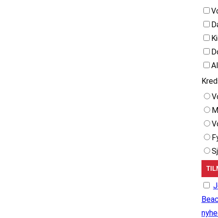
V
D
K
D
A
Kred
V
M
V
F
S
J
Beac
nyhe