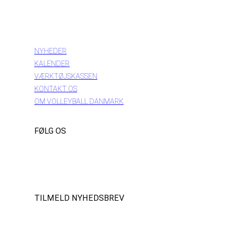
INFORMATION
NYHEDER
KALENDER
VÆRKTØJSKASSEN
KONTAKT OS
OM VOLLEYBALL DANMARK
FØLG OS
Instagram
https://www.facebook.com/danishbeachvolleytour
LinkedIn
TILMELD NYHEDSBREV