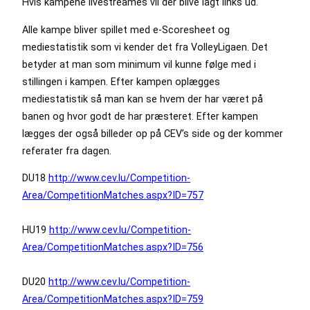
Hvis kampene livestreames vil der blive lagt links ud.
Alle kampe bliver spillet med e-Scoresheet og
mediestatistik som vi kender det fra VolleyLigaen. Det
betyder at man som minimum vil kunne følge med i
stillingen i kampen. Efter kampen oplægges
mediestatistik så man kan se hvem der har været på
banen og hvor godt de har præsteret. Efter kampen
lægges der også billeder op på CEV’s side og der kommer
referater fra dagen.
DU18
http://www.cev.lu/Competition-
Area/CompetitionMatches.aspx?ID=757
HU19
http://www.cev.lu/Competition-
Area/CompetitionMatches.aspx?ID=756
DU20
http://www.cev.lu/Competition-
Area/CompetitionMatches.aspx?ID=759