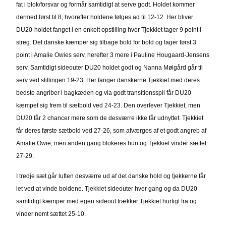
fat i blok/forsvar og formår samtidigt at serve godt. Holdet kommer
dermed først til 8, hvorefter holdene følges ad til 12-12. Her bliver
DU20-holdet fanget i en enkelt opstilling hvor Tjekkiet tager 9 point i
streg. Det danske kæmper sig tilbage bold for bold og tager først 3
point i Amalie Owies serv, herefter 3 mere i Pauline Hougaard-Jensens
serv. Samtidigt sideouter DU20 holdet godt og Nanna Mølgård går til
serv ved stillingen 19-23. Her fanger danskerne Tjekkiet med deres
bedste angriber i bagkæden og via godt transitionsspil får DU20
kæmpet sig frem til sætbold ved 24-23. Den overlever Tjekkiet, men
DU20 får 2 chancer mere som de desværre ikke får udnyttet. Tjekkiet
får deres første sætbold ved 27-26, som afværges af et godt angreb af
Amalie Owie, men anden gang blokeres hun og Tjekkiet vinder sættet
27-29.
I tredje sæt går luften desværre ud af det danske hold og tjekkerne får
let ved at vinde boldene. Tjekkiet sideouter hver gang og da DU20
samtidigt kæmper med egen sideout trækker Tjekkiet hurtigt fra og
vinder nemt sættet 25-10.