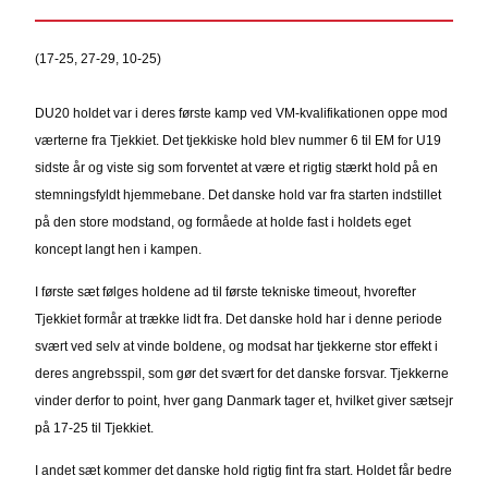
(17-25, 27-29, 10-25)
DU20 holdet var i deres første kamp ved VM-kvalifikationen oppe mod
værterne fra Tjekkiet. Det tjekkiske hold blev nummer 6 til EM for U19
sidste år og viste sig som forventet at være et rigtig stærkt hold på en
stemningsfyldt hjemmebane. Det danske hold var fra starten indstillet
på den store modstand, og formåede at holde fast i holdets eget
koncept langt hen i kampen.
I første sæt følges holdene ad til første tekniske timeout, hvorefter
Tjekkiet formår at trække lidt fra. Det danske hold har i denne periode
svært ved selv at vinde boldene, og modsat har tjekkerne stor effekt i
deres angrebsspil, som gør det svært for det danske forsvar. Tjekkerne
vinder derfor to point, hver gang Danmark tager et, hvilket giver sætsejr
på 17-25 til Tjekkiet.
I andet sæt kommer det danske hold rigtig fint fra start. Holdet får bedre