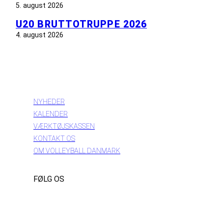
5. august 2026
U20 BRUTTOTRUPPE 2026
4. august 2026
INFORMATION
NYHEDER
KALENDER
VÆRKTØJSKASSEN
KONTAKT OS
OM VOLLEYBALL DANMARK
FØLG OS
Instagram
https://www.facebook.com/danishbeachvolleytour
LinkedIn