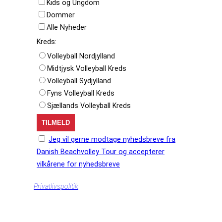
Kids og Ungdom
Dommer
Alle Nyheder
Kreds:
Volleyball Nordjylland
Midtjysk Volleyball Kreds
Volleyball Sydjylland
Fyns Volleyball Kreds
Sjællands Volleyball Kreds
Jeg vil gerne modtage nyhedsbreve fra
Danish Beachvolley Tour og accepterer
vilkårene for nyhedsbreve
Privatlivspolitik