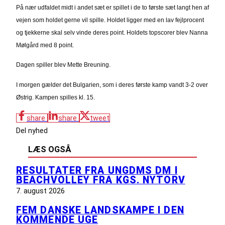
På nær udfaldet midt i andet sæt er spillet i de to første sæt langt hen af
vejen som holdet gerne vil spille. Holdet ligger med en lav fejlprocent
og tjekkerne skal selv vinde deres point. Holdets topscorer blev Nanna
Mølgård med 8 point.
Dagen spiller blev Mette Breuning.
I morgen gælder det Bulgarien, som i deres første kamp vandt 3-2 over
Østrig. Kampen spilles kl. 15.
share
share
tweet
Del nyhed
LÆS OGSÅ
RESULTATER FRA UNGDMS DM I
BEACHVOLLEY FRA KGS. NYTORV
7. august 2026
FEM DANSKE LANDSKAMPE I DEN
KOMMENDE UGE