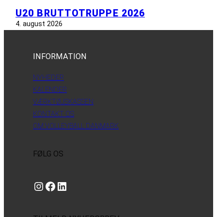
U20 BRUTTOTRUPPE 2026
4. august 2026
INFORMATION
NYHEDER
KALENDER
VÆRKTØJSKASSEN
KONTAKT OS
OM VOLLEYBALL DANMARK
FØLG OS
Instagram
https://www.facebook.com/danishbeachvolleytour
LinkedIn