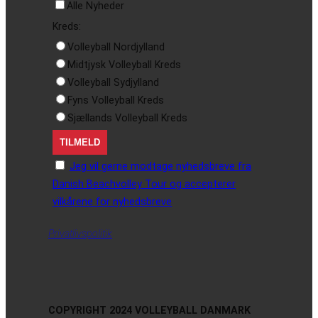
Alle Nyheder
Kreds:
Volleyball Nordjylland
Midtjysk Volleyball Kreds
Volleyball Sydjylland
Fyns Volleyball Kreds
Sjællands Volleyball Kreds
Jeg vil gerne modtage nyhedsbreve fra
Danish Beachvolley Tour og accepterer
vilkårene for nyhedsbreve
Privatlivspolitik
COPYRIGHT 2024 VOLLEYBALL DANMARK