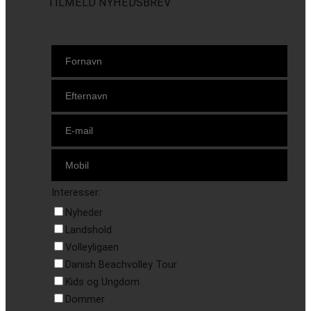
TILMELD NYHEDSBREV
Interesser:
Nyheder
Landshold
Volleyligaen
Danish Beachvolley Tour
Kids og Ungdom
Dommer