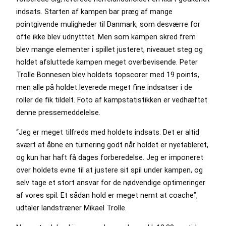
indsats. Starten af kampen bar præg af mange
pointgivende muligheder til Danmark, som desværre for
ofte ikke blev udnytttet. Men som kampen skred frem
blev mange elementer i spillet justeret, niveauet steg og
holdet afsluttede kampen meget overbevisende. Peter
Trolle Bonnesen blev holdets topscorer med 19 points,
men alle på holdet leverede meget fine indsatser i de
roller de fik tildelt. Foto af kampstatistikken er vedhæftet
denne pressemeddelelse.
“Jeg er meget tilfreds med holdets indsats. Det er altid
svært at åbne en turnering godt når holdet er nyetableret,
og kun har haft få dages forberedelse. Jeg er imponeret
over holdets evne til at justere sit spil under kampen, og
selv tage et stort ansvar for de nødvendige optimeringer
af vores spil. Et sådan hold er meget nemt at coache”,
udtaler landstræner Mikael Trolle.