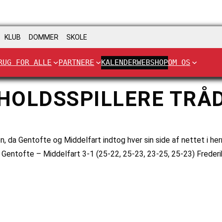
KLUB
DOMMER
SKOLE
RUG FOR ALLE
PARTNERE
KALENDER
WEBSHOP
OM OS
OLDSSPILLERE TRÅDT
, da Gentofte og Middelfart indtog hver sin side af nettet i herr
inale: Gentofte – Middelfart 3-1 (25-22, 25-23, 23-25, 25-23) Fred