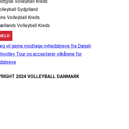
idtjysk Volleyball Kreds
olleyball Sydjylland
yns Volleyball Kreds
jællands Volleyball Kreds
eg vil gerne modtage nyhedsbreve fra Danish
hvolley Tour og accepterer vilkårene for
dsbreve
RIGHT 2024 VOLLEYBALL DANMARK