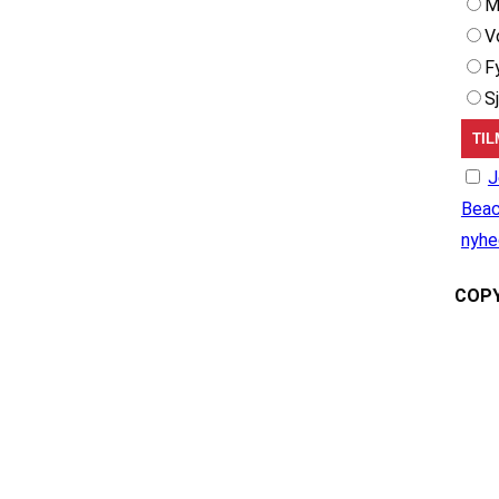
M
V
F
S
J
Beac
nyhe
COPY