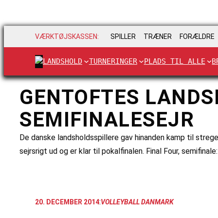
VÆRKTØJSKASSEN:
SPILLER
TRÆNER
FORÆLDRE
LANDSHOLD
TURNERINGER
PLADS TIL ALLE
B
GENTOFTES LANDSH
SEMIFINALESEJR
De danske landsholdsspillere gav hinanden kamp til stregen
sejrsrigt ud og er klar til pokalfinalen. Final Four, semif
:
20. DECEMBER 2014
VOLLEYBALL DANMARK