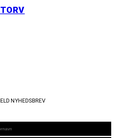
YTORV
MELD NYHEDSBREV