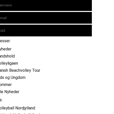
resser:
yheder
andshold
olleyligaen
anish Beachvolley Tour
ids og Ungdom
ommer
lle Nyheder
s:
olleyball Nordjylland