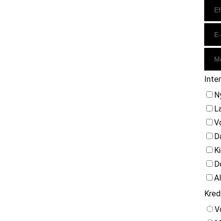
Inte
N
L
V
D
K
D
A
Kred
V