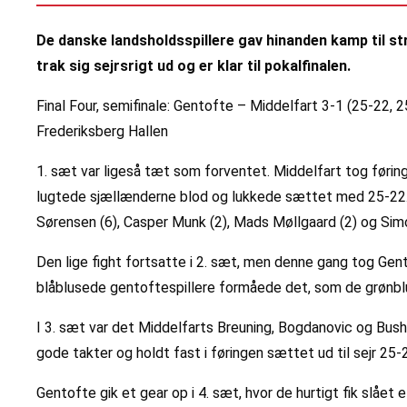
De danske landsholdsspillere gav hinanden kamp til str
trak sig sejrsrigt ud og er klar til pokalfinalen.
Final Four, semifinale: Gentofte – Middelfart 3-1 (25-22, 
Frederiksberg Hallen
1. sæt var ligeså tæt som forventet. Middelfart tog førin
lugtede sjællænderne blod og lukkede sættet med 25-22. S
Sørensen (6), Casper Munk (2), Mads Møllgaard (2) og Sim
Den lige fight fortsatte i 2. sæt, men denne gang tog Gen
blåblusede gentoftespillere formåede det, som de grønblu
I 3. sæt var det Middelfarts Breuning, Bogdanovic og Bush
gode takter og holdt fast i føringen sættet ud til sejr 2
Gentofte gik et gear op i 4. sæt, hvor de hurtigt fik slåe