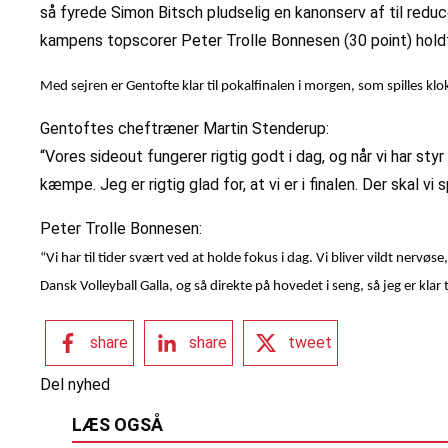
så fyrede Simon Bitsch pludselig en kanonserv af til redu
kampens topscorer Peter Trolle Bonnesen (30 point) hol
Med sejren er Gentofte klar til pokalfinalen i morgen, som spilles k
Gentoftes cheftræner Martin Stenderup:
“Vores sideout fungerer rigtig godt i dag, og når vi har sty
kæmpe. Jeg er rigtig glad for, at vi er i finalen. Der skal vi 
Peter Trolle Bonnesen:
“Vi har til tider svært ved at holde fokus i dag. Vi bliver vildt nervøs
Dansk Volleyball Galla, og så direkte på hovedet i seng, så jeg er klar t
share
share
tweet
Del nyhed
LÆS OGSÅ