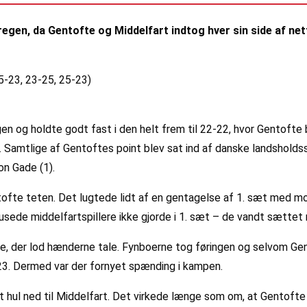
egen, da Gentofte og Middelfart indtog hver sin side af nett
25-23, 23-25, 25-23)
gen og holdte godt fast i den helt frem til 22-22, hvor Gentofte
amtlige af Gentoftes point blev sat ind af danske landsholdss
on Gade (1).
tofte teten. Det lugtede lidt af en gentagelse af 1. sæt med mo
sede middelfartspillere ikke gjorde i 1. sæt – de vandt sættet
e, der lod hænderne tale. Fynboerne tog føringen og selvom Gent
5-23. Dermed var der fornyet spænding i kampen.
t et hul ned til Middelfart. Det virkede længe som om, at Gento