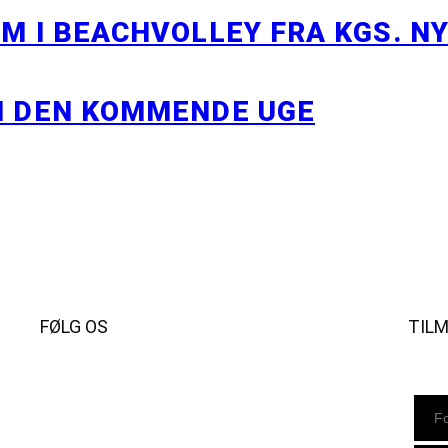
M I BEACHVOLLEY FRA KGS. N
I DEN KOMMENDE UGE
FØLG OS
TIL
Instagram
https://www.facebook.com/danishbeachvolleytour
LinkedIn