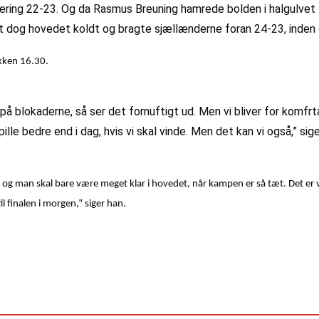
cering 22-23. Og da Rasmus Breuning hamrede bolden i halgulvet 
dt dog hovedet koldt og bragte sjællænderne foran 24-23, ind
lokken 16.30.
r på blokaderne, så ser det fornuftigt ud. Men vi bliver for komfr
spille bedre end i dag, hvis vi skal vinde. Men det kan vi også,” sige
e, og man skal bare være meget klar i hovedet, når kampen er så tæt. Det er vild
il finalen i morgen,” siger han.