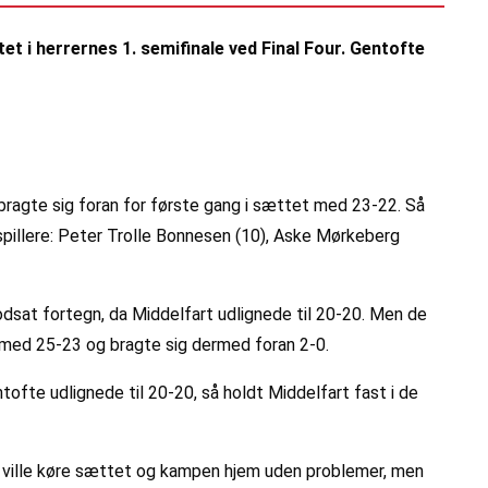
et i herrernes 1. semifinale ved Final Four. Gentofte
 bragte sig foran for første gang i sættet med 23-22. Så
pillere: Peter Trolle Bonnesen (10), Aske Mørkeberg
dsat fortegn, da Middelfart udlignede til 20-20. Men de
 med 25-23 og bragte sig dermed foran 2-0.
ofte udlignede til 20-20, så holdt Middelfart fast i de
fte ville køre sættet og kampen hjem uden problemer, men