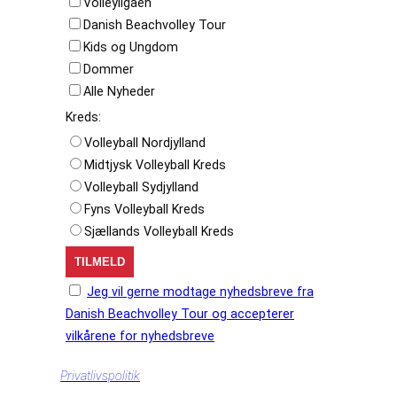
Volleyligaen
Danish Beachvolley Tour
Kids og Ungdom
Dommer
Alle Nyheder
Kreds:
Volleyball Nordjylland
Midtjysk Volleyball Kreds
Volleyball Sydjylland
Fyns Volleyball Kreds
Sjællands Volleyball Kreds
Jeg vil gerne modtage nyhedsbreve fra
Danish Beachvolley Tour og accepterer
vilkårene for nyhedsbreve
Privatlivspolitik