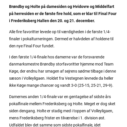
Brøndby og Holte på damesiden og Hvidovre og Middelfart
på herresiden er de første fire hold, som er klar til Final Four
i Frederiksberg Hallen den 20. og 21. december.
Alle fire favoritter levede op til værdigheden i de første 1/4-
finaler i pokalturneringen. Dermed er halvdelen af holdene til
den nye Final Four fundet.
I den første 1/4-finale hos damerne var de forsvarende
danmarksmestre Brøndby storfavoritter hjemme mod Team
Køge, der endnu har smagen af sejrens sødme tilbage i denne
sæson i Volleyligaen. Holdet fra Vestegnen levnede da heller
ikke Køge mange chancer og vandt 3-0 (25-15, 25-21, 29-9).
Damernes anden 1/4-finale var en gentagelse af sidste års
pokalfinale mellem Frederiksberg og Holte. Meget er dog sket
siden dengang. Holte er stadig med i toppen af Volleyligaen,
mens Frederiksberg frister en tilværelse i 1. division øst.
Udfaldet blev det samme som sidste pokalfinale, idet