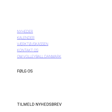
INFORMATION
NYHEDER
KALENDER
VÆRKTØJSKASSEN
KONTAKT OS
OM VOLLEYBALL DANMARK
FØLG OS
Instagram
https://www.facebook.com/danishbeachvolleytour
LinkedIn
TILMELD NYHEDSBREV