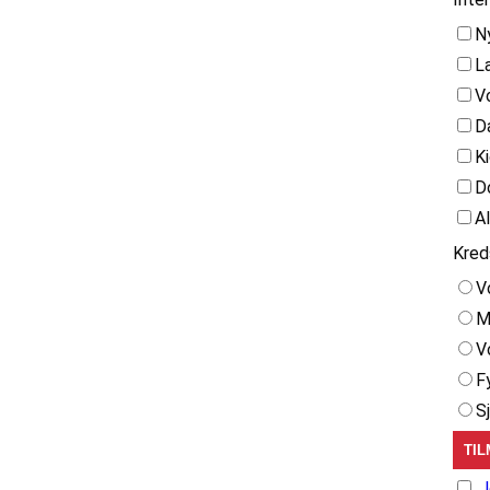
N
L
V
D
K
D
A
Kred
V
M
V
F
S
J