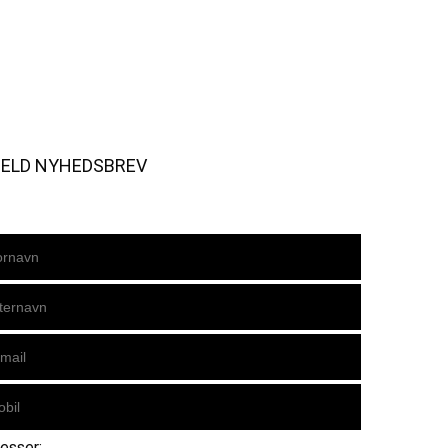
MELD NYHEDSBREV
resser: