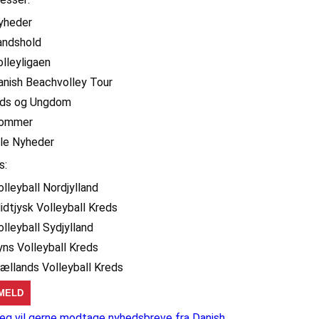
yheder
andshold
olleyligaen
anish Beachvolley Tour
ids og Ungdom
ommer
lle Nyheder
s:
olleyball Nordjylland
idtjysk Volleyball Kreds
olleyball Sydjylland
yns Volleyball Kreds
jællands Volleyball Kreds
eg vil gerne modtage nyhedsbreve fra Danish