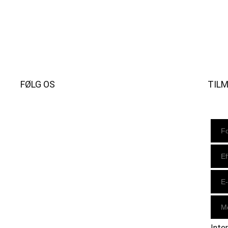
FØLG OS
TIL
Instagram
https://www.facebook.com/danishbeachvolleytour
LinkedIn
Inte