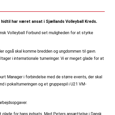
hidtil har været ansat i Sjællands Volleyball Kreds.
nsk Volleyball Forbund set muligheden for at styrke
, der også skal komme bredden og ungdommen til gavn.
ager i internationale turneringer. Vi er meget glade for at
urt Manager i forbindelse med de større events, der skal
nd i pokalturneringen og et gruppespil i U21 VM-
arbejdsopgaver.
et glade for hans indsats. Med Peters ansættelse i Dansk