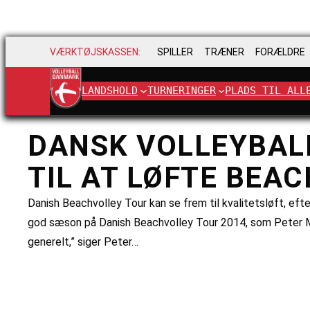
VÆRKTØJSKASSEN:
SPILLER
TRÆNER
FORÆLDRE
LANDSHOLD
TURNERINGER
PLADS TIL ALL
DANSK VOLLEYBAL
TIL AT LØFTE BE
Danish Beachvolley Tour kan se frem til kvalitetsløft, efte
god sæson på Danish Beachvolley Tour 2014, som Peter Mo
generelt,” siger Peter…