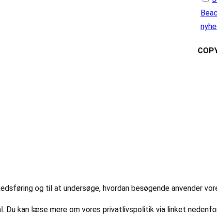
Beac
nyhe
COPY
markedsføring og til at undersøge, hvordan besøgende anvender vo
l. Du kan læse mere om vores privatlivspolitik via linket nedenfor