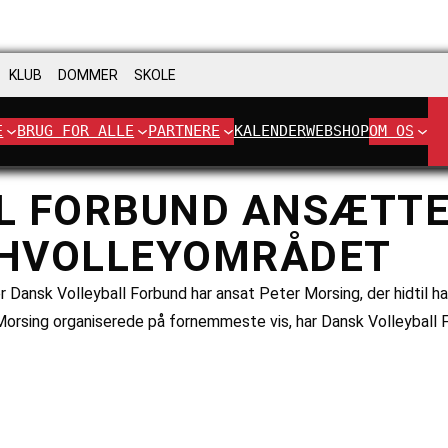
KLUB
DOMMER
SKOLE
E
BRUG FOR ALLE
PARTNERE
KALENDER
WEBSHOP
OM OS
L FORBUND ANSÆTTE
ACHVOLLEYOMRÅDET
r Dansk Volleyball Forbund har ansat Peter Morsing, der hidtil har
rsing organiserede på fornemmeste vis, har Dansk Volleyball 