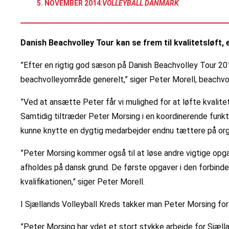
:
5. NOVEMBER 2014
VOLLEYBALL DANMARK
Danish Beachvolley Tour kan se frem til kvalitetsløft, 
”Efter en rigtig god sæson på Danish Beachvolley Tour 20
beachvolleyområde generelt,” siger Peter Morell, beachvol
”Ved at ansætte Peter får vi mulighed for at løfte kvali
Samtidig tiltræder Peter Morsing i en koordinerende funkti
kunne knytte en dygtig medarbejder endnu tættere på organ
”Peter Morsing kommer også til at løse andre vigtige opga
afholdes på dansk grund. De første opgaver i den forbinde
kvalifikationen,” siger Peter Morell.
I Sjællands Volleyball Kreds takker man Peter Morsing fo
”Peter Morsing har ydet et stort stykke arbejde for Sjæll