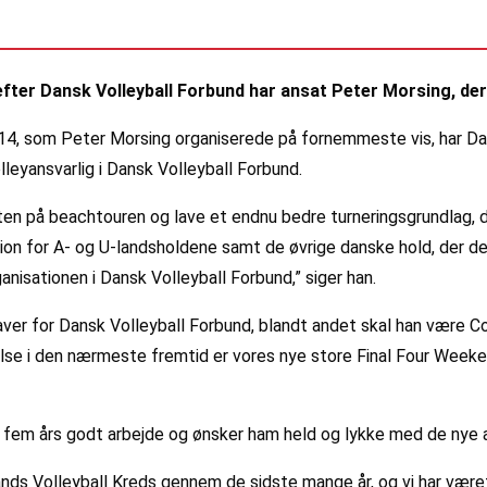
efter Dansk Volleyball Forbund har ansat Peter Morsing, der 
14, som Peter Morsing organiserede på fornemmeste vis, har Da
leyansvarlig i Dansk Volleyball Forbund.
teten på beachtouren og lave et endnu bedre turneringsgrundlag
on for A- og U-landsholdene samt de øvrige danske hold, der delt
isationen i Dansk Volleyball Forbund,” siger han.
ver for Dansk Volleyball Forbund, blandt andet skal han være Co
lse i den nærmeste fremtid er vores nye store Final Four Weeke
r fem års godt arbejde og ønsker ham held og lykke med de nye 
ands Volleyball Kreds gennem de sidste mange år, og vi har vær