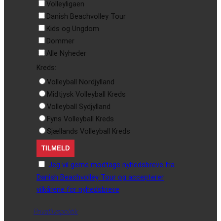
Volleyligaen
Danish Beachvolley Tour
Kids og Ungdom
Dommer
Alle Nyheder
Kreds:
Volleyball Nordjylland
Midtjysk Volleyball Kreds
Volleyball Sydjylland
Fyns Volleyball Kreds
Sjællands Volleyball Kreds
Jeg vil gerne modtage nyhedsbreve fra
Danish Beachvolley Tour og accepterer
vilkårene for nyhedsbreve
Privatlivspolitik