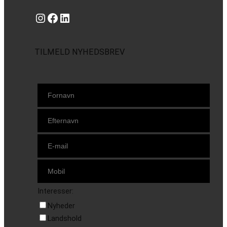
Instagram
https://www.facebook.com/danishbeachvolleytour
LinkedIn
TILMELD NYHEDSBREV
Interesser:
Nyheder
Landshold