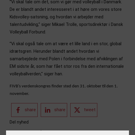
”Vi skal tale om det, som vi gør med volleyball i Danmark.
De er blandt andet interesseret i at høre om vores store
Kidsvolley-satsning, og hvordan vi arbejder med
talentudvikling,” siger Mikael Trolle, sportsdirektør i Dansk
Volleyball Forbund.
”Vi skal også tale om at være et lille land i en stor, global
idrætsgren. Herunder blandt andet hvordan vi
samarbejdede med Polen i forbindelse med afviklingen af
EM sidste år, som har fået stor ros fra den internationale
volleyballverden,” siger han.
FIVB’s verdenskongres finder sted den 31. oktober til den 1.
november.
share
share
tweet
Del nyhed
LÆS OGSÅ