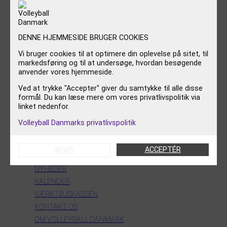
FEM DANSKE LANDSKAMPE I DEN
KOMMENDE UGE
DENNE HJEMMESIDE BRUGER COOKIES
5. august 2026
Vi bruger cookies til at optimere din oplevelse på sitet, til
U20 BRUTTOTRUPPE 2026
markedsføring og til at undersøge, hvordan besøgende
4. august 2026
anvender vores hjemmeside.
U18 BRUTTOTRUPPE 2026
Ved at trykke "Accepter" giver du samtykke til alle disse
formål. Du kan læse mere om vores privatlivspolitik via
4. august 2026
linket nedenfor.
Volleyball Danmarks privatlivspolitik
INFORMATION
ACCEPTÉR
AFVIS
NYHEDER
KALENDER
VÆRKTØJSKASSEN
KONTAKT OS
OM VOLLEYBALL DANMARK