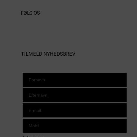
FØLG OS
Instagram
https://www.facebook.com/danishbeachvolleytour
LinkedIn
TILMELD NYHEDSBREV