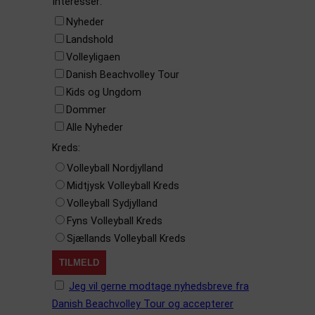
Interesser:
Nyheder
Landshold
Volleyligaen
Danish Beachvolley Tour
Kids og Ungdom
Dommer
Alle Nyheder
Kreds:
Volleyball Nordjylland
Midtjysk Volleyball Kreds
Volleyball Sydjylland
Fyns Volleyball Kreds
Sjællands Volleyball Kreds
Jeg vil gerne modtage nyhedsbreve fra
Danish Beachvolley Tour og accepterer