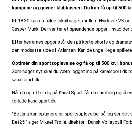
kampene og gavner klubkassen. Du kan få op til 500 kr
Kl. 18.30 kan du følge lokalbraget mellem Hvidovre VK og 
Casper Munk. Der venter et spændende opgør i, hvad der o
Efter herrernes opgør står den på korte shorts og dramat
den modsatte side af Atlanten. Kan de unge Køge-spillere
Optimér din sportsoplevelse og få op til 500 kr. i bonu
Som noget nyt skal du være logget ind på kanalsport.dk med
kanalsport.dk.
Når du opretter dig på Kanal Sport får du samtidig også e
forlade kanalsport.dk.
”Betting kan optimere en sportsoplevelse, så jeg ser det 
Bet25,” siger Mikael Trolle, direktør i Dansk Volleyball For