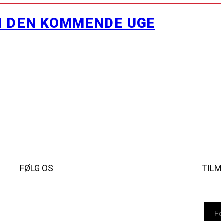
I DEN KOMMENDE UGE
FØLG OS
TIL
Instagram
https://www.facebook.com/danishbeachvolleytour
LinkedIn