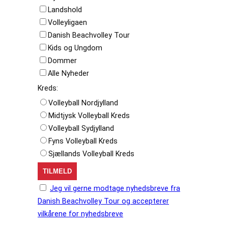
Landshold
Volleyligaen
Danish Beachvolley Tour
Kids og Ungdom
Dommer
Alle Nyheder
Kreds:
Volleyball Nordjylland
Midtjysk Volleyball Kreds
Volleyball Sydjylland
Fyns Volleyball Kreds
Sjællands Volleyball Kreds
Jeg vil gerne modtage nyhedsbreve fra
Danish Beachvolley Tour og accepterer
vilkårene for nyhedsbreve