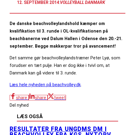
12. SEPTEMBER 2014
:
VOLLEYBALL DANMARK
De danske beachvolleylandshold kæmper om
kvalifikation til 3. runde i OL-kvalifikationen på
beachbanerne ved Dalum Hallen i Odense den 20.-21.
september. Begge makkerpar tror på avancement!
Det samme gør beachvolleylandstræner Peter Lyø, som
forudser en tæt pulje. Han er dog ikke i tvivl om, at
Danmark kan gå videre til 3. runde.
Læs hele nyheden på beachvolley.dk
.
share
share
tweet
Del nyhed
LÆS OGSÅ
RESULTATER FRA UNGDMS DM I
BEACHVOLLEY FRA KGS. NYTORV