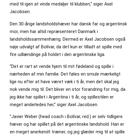
med til igen at vinde medaljer til klubben,” siger Axel
Jacobsen.
Den 30-årige landsholdshæver har dansk far og argentinsk
mor, men har altid repræsenteret Danmark i
landsholdssammenhæng. Dermed er Axel Jacobsen også
nøje udvalgt af Bolívar, da det kun er tilladt at spille med
fire udlændinge på holdet i den argentinske liga.
”Det er rart at vende hjem til mit fødeland og spille i
nærheden af min familie. Det føles en smule mærkeligt
lige nu efter at have været væk i ti år, men det skal jeg
nok vende mig til. Det bliver en stor forandring for mig, da
jeg ikke har spillet i Argentina i ti år, og spillestilen er
meget anderledes her,” siger Axel Jacobsen.
”Javier Weber (head coach i Bolívar, red.) er selv tidligere
hæver og har spillet på det argentinske landshold. Han er
en meget anerkendt træner, og jeg glæder mig til at spille