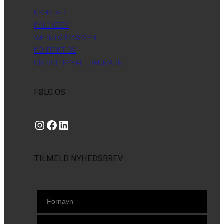
NYHEDER
KALENDER
VÆRKTØJSKASSEN
KONTAKT OS
OM VOLLEYBALL DANMARK
FØLG OS
Instagram
https://www.facebook.com/danishbeachvolleytour
LinkedIn
TILMELD NYHEDSBREV