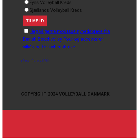
Fyns Volleyball Kreds
Sjællands Volleyball Kreds
Jeg vil gerne modtage nyhedsbreve fra
Danish Beachvolley Tour og accepterer
vilkårene for nyhedsbreve
Privatlivspolitik
COPYRIGHT 2024 VOLLEYBALL DANMARK