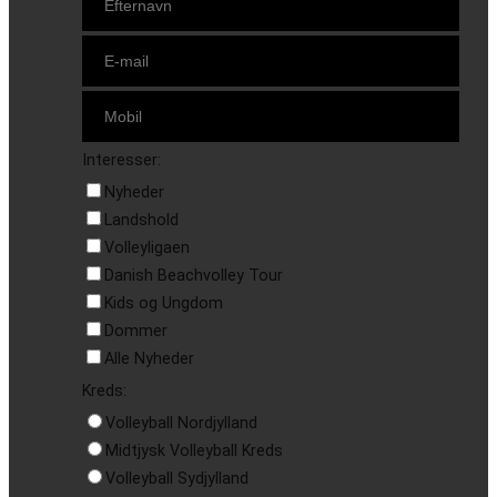
Interesser:
Nyheder
Landshold
Volleyligaen
Danish Beachvolley Tour
Kids og Ungdom
Dommer
Alle Nyheder
Kreds:
Volleyball Nordjylland
Midtjysk Volleyball Kreds
Volleyball Sydjylland