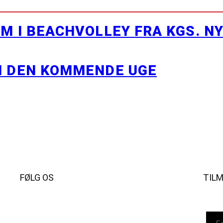
M I BEACHVOLLEY FRA KGS. N
I DEN KOMMENDE UGE
FØLG OS
TIL
Instagram
https://www.facebook.com/danishbeachvolleytour
LinkedIn