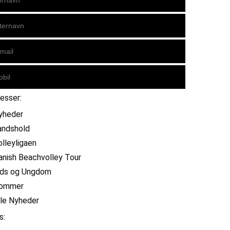
resser:
yheder
andshold
olleyligaen
anish Beachvolley Tour
ids og Ungdom
ommer
lle Nyheder
s: