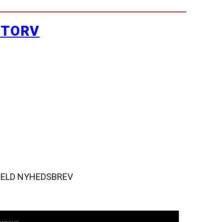
YTORV
MELD NYHEDSBREV