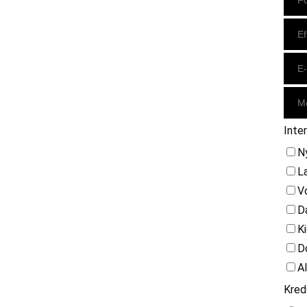
Inte
N
L
V
D
K
D
A
Kred