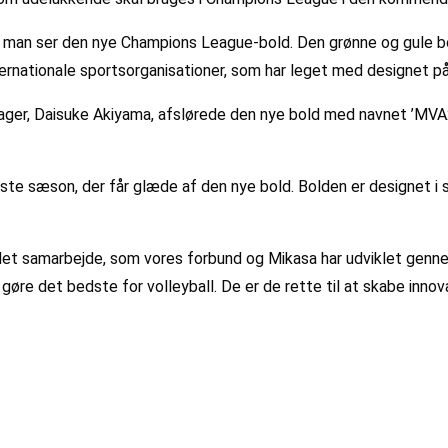
år man ser den nye Champions League-bold. Den grønne og gule bo
ernationale sportsorganisationer, som har leget med designet p
ger, Daisuke Akiyama, afslørede den nye bold med navnet ’MVA2
æste sæson, der får glæde af den nye bold. Bolden er designet 
for det samarbejde, som vores forbund og Mikasa har udviklet gen
gøre det bedste for volleyball. De er de rette til at skabe innov