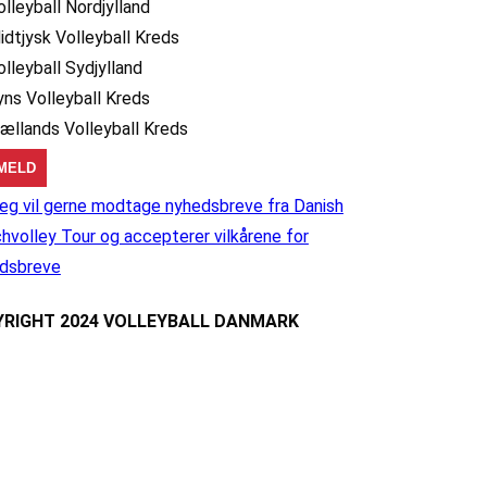
olleyball Nordjylland
idtjysk Volleyball Kreds
olleyball Sydjylland
yns Volleyball Kreds
jællands Volleyball Kreds
eg vil gerne modtage nyhedsbreve fra Danish
hvolley Tour og accepterer vilkårene for
dsbreve
RIGHT 2024 VOLLEYBALL DANMARK