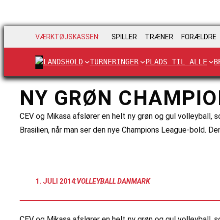
VÆRKTØJSKASSEN:
SPILLER
TRÆNER
FORÆLDRE
LANDSHOLD
TURNERINGER
PLADS TIL ALLE
B
NY GRØN CHAMPIO
CEV og Mikasa afslører en helt ny grøn og gul volleyball
Brasilien, når man ser den nye Champions League-bold. Den
:
1. JULI 2014
VOLLEYBALL DANMARK
CEV og Mikasa afslører en helt ny grøn og gul volleybal