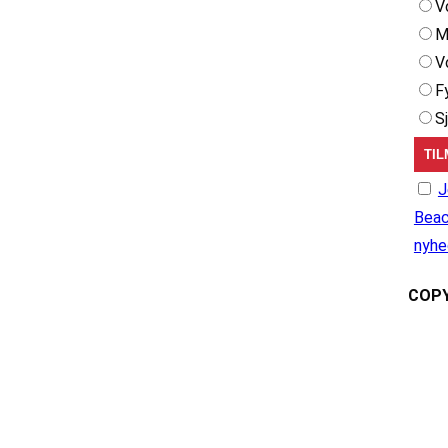
V
M
V
F
S
J
Beac
nyhe
COPY