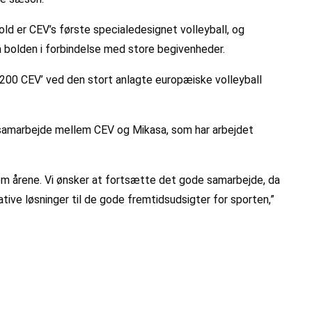
ld er CEV’s første specialedesignet volleyball, og
å bolden i forbindelse med store begivenheder.
00 CEV’ ved den stort anlagte europæiske volleyball
i samarbejde mellem CEV og Mikasa, som har arbejdet
nem årene. Vi ønsker at fortsætte det gode samarbejde, da
ative løsninger til de gode fremtidsudsigter for sporten,”