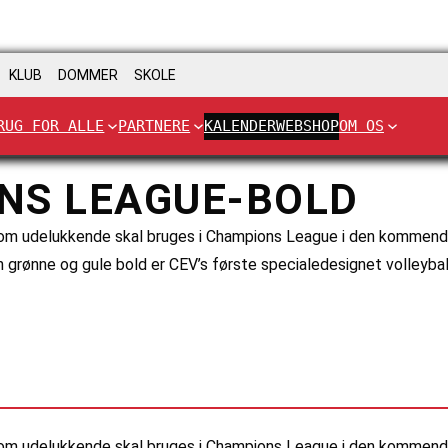
KLUB
DOMMER
SKOLE
RUG FOR ALLE
PARTNERE
KALENDER
WEBSHOP
OM OS
NS LEAGUE-BOLD
, som udelukkende skal bruges i Champions League i den kommend
 grønne og gule bold er CEV’s første specialedesignet volleyba
l, som udelukkende skal bruges i Champions League i den kommen