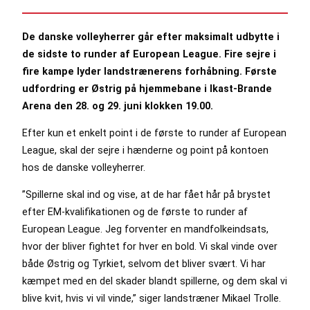
De danske volleyherrer går efter maksimalt udbytte i
de sidste to runder af European League. Fire sejre i
fire kampe lyder landstrænerens forhåbning. Første
udfordring er Østrig på hjemmebane i Ikast-Brande
Arena den 28. og 29. juni klokken 19.00.
Efter kun et enkelt point i de første to runder af European
League, skal der sejre i hænderne og point på kontoen
hos de danske volleyherrer.
”Spillerne skal ind og vise, at de har fået hår på brystet
efter EM-kvalifikationen og de første to runder af
European League. Jeg forventer en mandfolkeindsats,
hvor der bliver fightet for hver en bold. Vi skal vinde over
både Østrig og Tyrkiet, selvom det bliver svært. Vi har
kæmpet med en del skader blandt spillerne, og dem skal vi
blive kvit, hvis vi vil vinde,” siger landstræner Mikael Trolle.