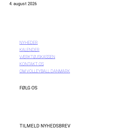
4. august 2026
INFORMATION
NYHEDER
KALENDER
VÆRKTØJSKASSEN
KONTAKT OS
OM VOLLEYBALL DANMARK
FØLG OS
Instagram
https://www.facebook.com/danishbeachvolleytour
LinkedIn
TILMELD NYHEDSBREV