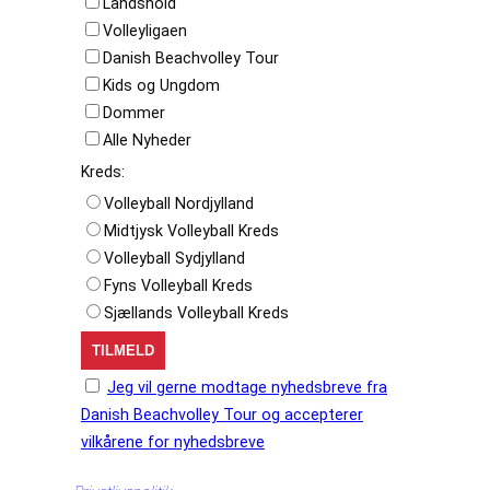
Landshold
Volleyligaen
Danish Beachvolley Tour
Kids og Ungdom
Dommer
Alle Nyheder
Kreds:
Volleyball Nordjylland
Midtjysk Volleyball Kreds
Volleyball Sydjylland
Fyns Volleyball Kreds
Sjællands Volleyball Kreds
Jeg vil gerne modtage nyhedsbreve fra
Danish Beachvolley Tour og accepterer
vilkårene for nyhedsbreve