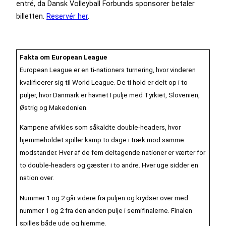
entré, da Dansk Volleyball Forbunds sponsorer betaler
billetten.
Reservér her
.
Fakta om European League
European League er en ti-nationers turnering, hvor vinderen
kvalificerer sig til World League. De ti hold er delt op i to
puljer, hvor Danmark er havnet I pulje med Tyrkiet, Slovenien,
Østrig og Makedonien.
Kampene afvikles som såkaldte double-headers, hvor
hjemmeholdet spiller kamp to dage i træk mod samme
modstander. Hver af de fem deltagende nationer er værter for
to double-headers og gæster i to andre. Hver uge sidder en
nation over.
Nummer 1 og 2 går videre fra puljen og krydser over med
nummer 1 og 2 fra den anden pulje i semifinalerne. Finalen
spilles både ude og hjemme.