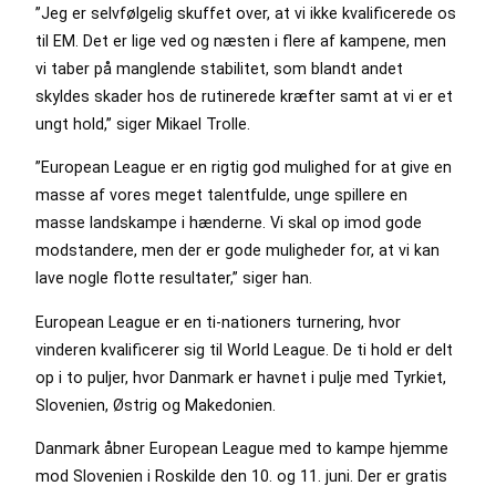
”Jeg er selvfølgelig skuffet over, at vi ikke kvalificerede os
til EM. Det er lige ved og næsten i flere af kampene, men
vi taber på manglende stabilitet, som blandt andet
skyldes skader hos de rutinerede kræfter samt at vi er et
ungt hold,” siger Mikael Trolle.
”European League er en rigtig god mulighed for at give en
masse af vores meget talentfulde, unge spillere en
masse landskampe i hænderne. Vi skal op imod gode
modstandere, men der er gode muligheder for, at vi kan
lave nogle flotte resultater,” siger han.
European League er en ti-nationers turnering, hvor
vinderen kvalificerer sig til World League. De ti hold er delt
op i to puljer, hvor Danmark er havnet i pulje med Tyrkiet,
Slovenien, Østrig og Makedonien.
Danmark åbner European League med to kampe hjemme
mod Slovenien i Roskilde den 10. og 11. juni. Der er gratis