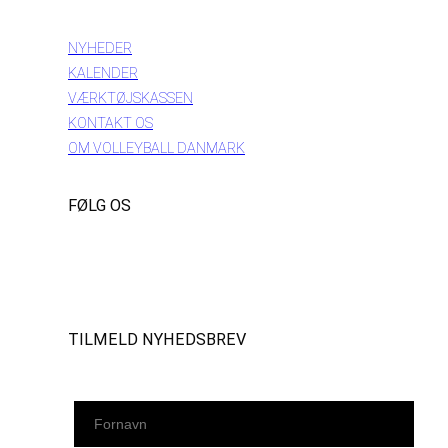
INFORMATION
NYHEDER
KALENDER
VÆRKTØJSKASSEN
KONTAKT OS
OM VOLLEYBALL DANMARK
FØLG OS
Instagram
https://www.facebook.com/danishbeachvolleytour
LinkedIn
TILMELD NYHEDSBREV