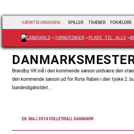
VÆRKTØJSKASSEN:
SPILLER
TRÆNER
FORÆLDRE
LANDSHOLD
TURNERINGER
PLADS TIL ALLE
B
DANMARKSMESTER 
Brøndby VK må i den kommende sæson undvære den stærke ka
den kommende sæson ud for Rote Raben i den tyske 2. bund
bundesligaholdet…
:
28. MAJ 2014
VOLLEYBALL DANMARK