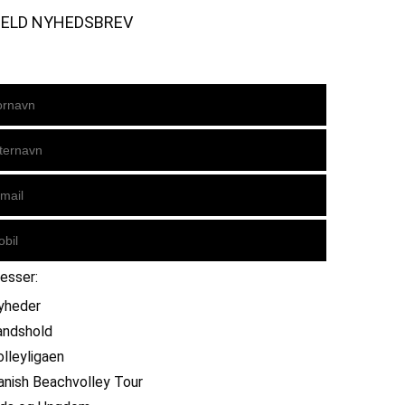
MELD NYHEDSBREV
resser:
yheder
andshold
olleyligaen
anish Beachvolley Tour