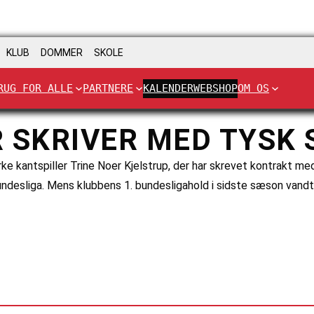
KLUB
DOMMER
SKOLE
RUG FOR ALLE
PARTNERE
KALENDER
WEBSHOP
OM OS
SKRIVER MED TYSK 
ntspiller Trine Noer Kjelstrup, der har skrevet kontrakt med s
esliga. Mens klubbens 1. bundesligahold i sidste sæson vandt 