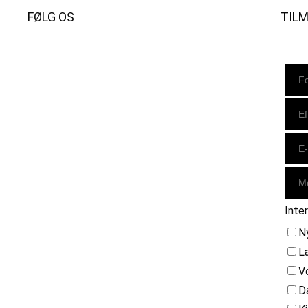
FØLG OS
TIL
Instagram
https://www.facebook.com/danishbeachvolleytour
LinkedIn
Inte
N
L
V
D