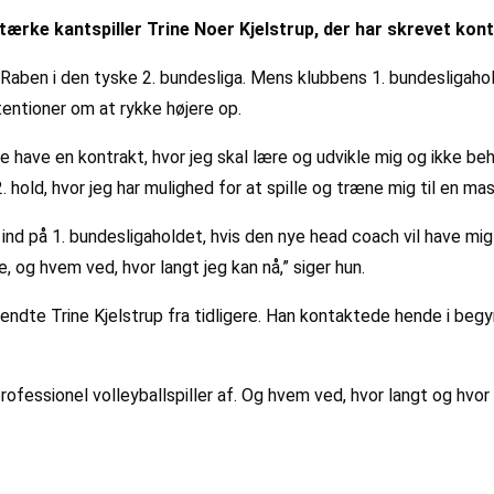
ke kantspiller Trine Noer Kjelstrup, der har skrevet kont
Raben i den tyske 2. bundesliga. Mens klubbens 1. bundesligahol
tentioner om at rykke højere op.
ville have en kontrakt, hvor jeg skal lære og udvikle mig og ikke
old, hvor jeg har mulighed for at spille og træne mig til en masse
g ind på 1. bundesligaholdet, hvis den nye head coach vil have 
e, og hvem ved, hvor langt jeg kan nå,” siger hun.
ndte Trine Kjelstrup fra tidligere. Han kontaktede hende i begynd
fessionel volleyballspiller af. Og hvem ved, hvor langt og hvor
.