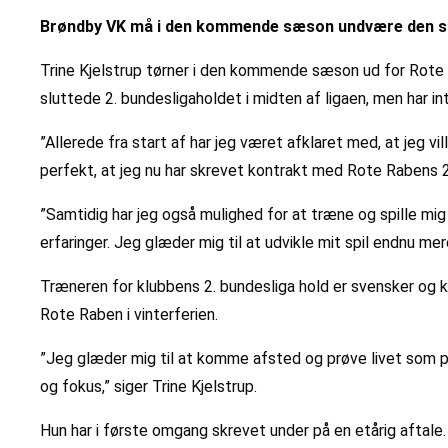
Brøndby VK må i den kommende sæson undvære den stær
Trine Kjelstrup tørner i den kommende sæson ud for Rote 
sluttede 2. bundesligaholdet i midten af ligaen, men har in
”Allerede fra start af har jeg været afklaret med, at jeg 
perfekt, at jeg nu har skrevet kontrakt med Rote Rabens 2. h
”Samtidig har jeg også mulighed for at træne og spille mi
erfaringer. Jeg glæder mig til at udvikle mit spil endnu mer
Træneren for klubbens 2. bundesliga hold er svensker og ke
Rote Raben i vinterferien.
”Jeg glæder mig til at komme afsted og prøve livet som pro
og fokus,” siger Trine Kjelstrup.
Hun har i første omgang skrevet under på en etårig aftale