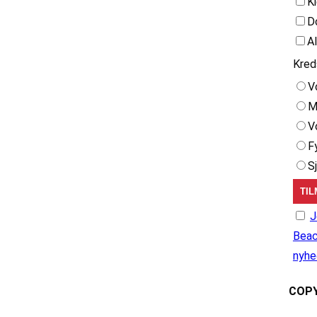
K
D
A
Kred
V
M
V
F
S
J
Beac
nyhe
COPY