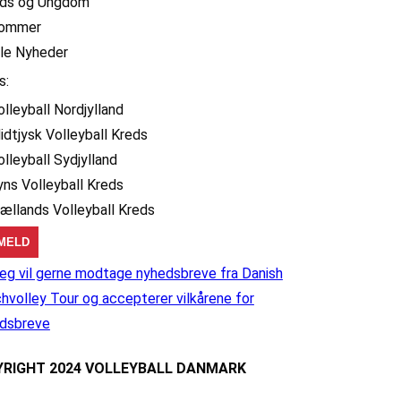
ids og Ungdom
ommer
lle Nyheder
s:
olleyball Nordjylland
idtjysk Volleyball Kreds
olleyball Sydjylland
yns Volleyball Kreds
jællands Volleyball Kreds
eg vil gerne modtage nyhedsbreve fra Danish
hvolley Tour og accepterer vilkårene for
dsbreve
RIGHT 2024 VOLLEYBALL DANMARK