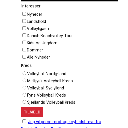
Interesser:
Nyheder
Landshold
Volleyligaen
Danish Beachvolley Tour
Kids og Ungdom
Dommer
Alle Nyheder
Kreds:
Volleyball Nordjylland
Midtjysk Volleyball Kreds
Volleyball Sydjylland
Fyns Volleyball Kreds
Sjællands Volleyball Kreds
Jeg vil gerne modtage nyhedsbreve fra