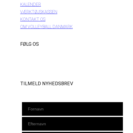
KALENDER
VÆRKTØJSKASSEN
KONTAKT OS
OM VOLLEYBALL DANMARK
FØLG OS
Instagram
https://www.facebook.com/danishbeachvolleytour
LinkedIn
TILMELD NYHEDSBREV