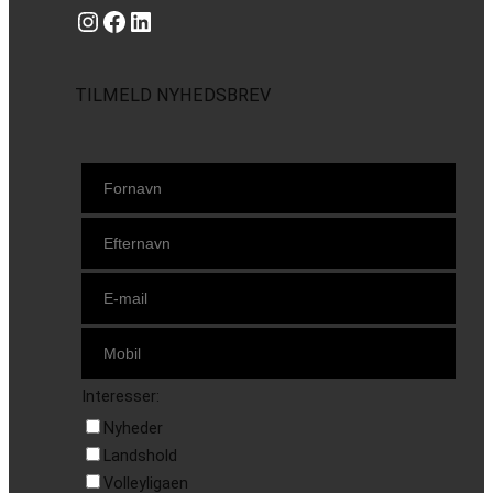
Instagram
https://www.facebook.com/danishbeachvolleytour
LinkedIn
TILMELD NYHEDSBREV
Interesser:
Nyheder
Landshold
Volleyligaen