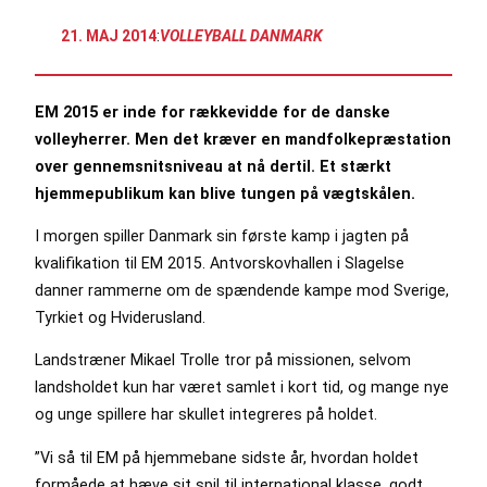
21. MAJ 2014
:
VOLLEYBALL DANMARK
EM 2015 er inde for rækkevidde for de danske
volleyherrer. Men det kræver en mandfolkepræstation
over gennemsnitsniveau at nå dertil. Et stærkt
hjemmepublikum kan blive tungen på vægtskålen.
I morgen spiller Danmark sin første kamp i jagten på
kvalifikation til EM 2015. Antvorskovhallen i Slagelse
danner rammerne om de spændende kampe mod Sverige,
Tyrkiet og Hviderusland.
Landstræner Mikael Trolle tror på missionen, selvom
landsholdet kun har været samlet i kort tid, og mange nye
og unge spillere har skullet integreres på holdet.
”Vi så til EM på hjemmebane sidste år, hvordan holdet
formåede at hæve sit spil til international klasse, godt