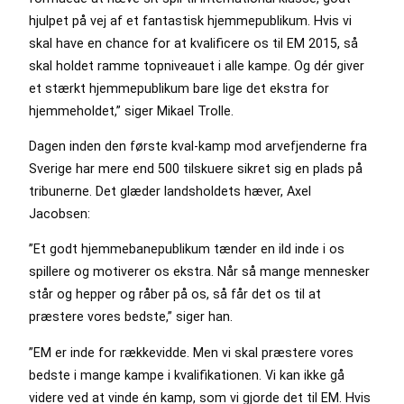
hjulpet på vej af et fantastisk hjemmepublikum. Hvis vi
skal have en chance for at kvalificere os til EM 2015, så
skal holdet ramme topniveauet i alle kampe. Og dér giver
et stærkt hjemmepublikum bare lige det ekstra for
hjemmeholdet,” siger Mikael Trolle.
Dagen inden den første kval-kamp mod arvefjenderne fra
Sverige har mere end 500 tilskuere sikret sig en plads på
tribunerne. Det glæder landsholdets hæver, Axel
Jacobsen:
”Et godt hjemmebanepublikum tænder en ild inde i os
spillere og motiverer os ekstra. Når så mange mennesker
står og hepper og råber på os, så får det os til at
præstere vores bedste,” siger han.
”EM er inde for rækkevidde. Men vi skal præstere vores
bedste i mange kampe i kvalifikationen. Vi kan ikke gå
videre ved at vinde én kamp, som vi gjorde det til EM. Hvis