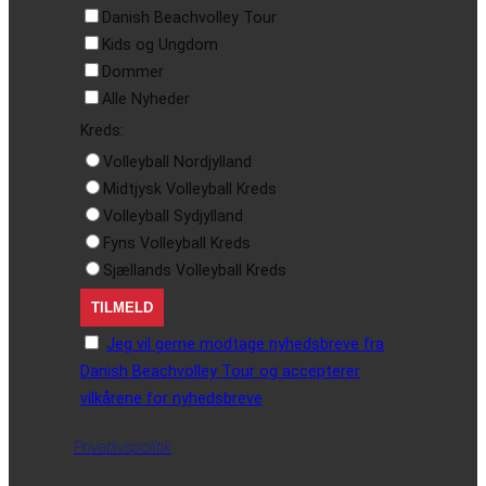
Danish Beachvolley Tour
Kids og Ungdom
Dommer
Alle Nyheder
Kreds:
Volleyball Nordjylland
Midtjysk Volleyball Kreds
Volleyball Sydjylland
Fyns Volleyball Kreds
Sjællands Volleyball Kreds
Jeg vil gerne modtage nyhedsbreve fra
Danish Beachvolley Tour og accepterer
vilkårene for nyhedsbreve
Privatlivspolitik