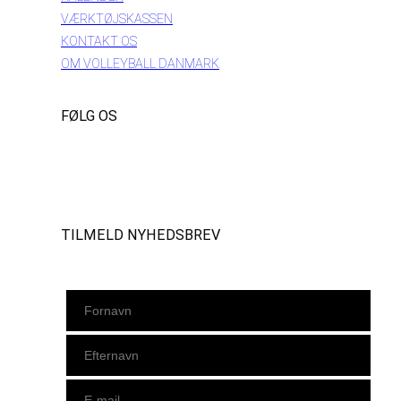
VÆRKTØJSKASSEN
KONTAKT OS
OM VOLLEYBALL DANMARK
FØLG OS
Instagram
https://www.facebook.com/danishbeachvolleytour
LinkedIn
TILMELD NYHEDSBREV