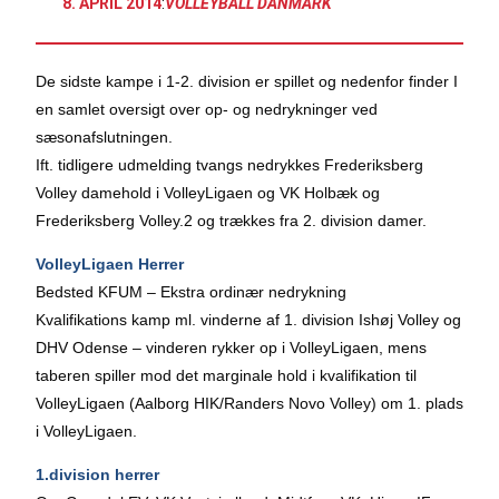
8. APRIL 2014
:
VOLLEYBALL DANMARK
De sidste kampe i 1-2. division er spillet og nedenfor finder I
en samlet oversigt over op- og nedrykninger ved
sæsonafslutningen.
Ift. tidligere udmelding tvangs nedrykkes Frederiksberg
Volley damehold i VolleyLigaen og VK Holbæk og
Frederiksberg Volley.2 og trækkes fra 2. division damer.
VolleyLigaen Herrer
Bedsted KFUM – Ekstra ordinær nedrykning
Kvalifikations kamp ml. vinderne af 1. division Ishøj Volley og
DHV Odense – vinderen rykker op i VolleyLigaen, mens
taberen spiller mod det marginale hold i kvalifikation til
VolleyLigaen (Aalborg HIK/Randers Novo Volley) om 1. plads
i VolleyLigaen.
1.division herrer