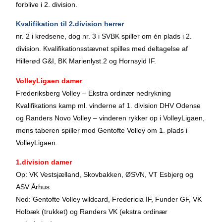
forblive i 2. division.
Kvalifikation til 2.division herrer
nr. 2 i kredsene, dog nr. 3 i SVBK spiller om én plads i 2.
division. Kvalifikationsstævnet spilles med deltagelse af
Hillerød G&I, BK Marienlyst.2 og Hornsyld IF.
VolleyLigaen damer
Frederiksberg Volley – Ekstra ordinær nedrykning
Kvalifikations kamp ml. vinderne af 1. division DHV Odense
og Randers Novo Volley – vinderen rykker op i VolleyLigaen,
mens taberen spiller mod Gentofte Volley om 1. plads i
VolleyLigaen.
1.division damer
Op: VK Vestsjælland, Skovbakken, ØSVN, VT Esbjerg og
ASV Århus.
Ned: Gentofte Volley wildcard, Fredericia IF, Funder GF, VK
Holbæk (trukket) og Randers VK (ekstra ordinær