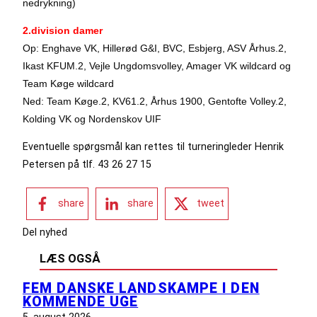
nedrykning)
2.division damer
Op: Enghave VK, Hillerød G&I, BVC, Esbjerg, ASV Århus.2,
Ikast KFUM.2, Vejle Ungdomsvolley, Amager VK wildcard og
Team Køge wildcard
Ned: Team Køge.2, KV61.2, Århus 1900, Gentofte Volley.2,
Kolding VK og Nordenskov UIF
Eventuelle spørgsmål kan rettes til turneringleder Henrik
Petersen på tlf. 43 26 27 15
share
share
tweet
Del nyhed
LÆS OGSÅ
FEM DANSKE LANDSKAMPE I DEN
KOMMENDE UGE
5. august 2026