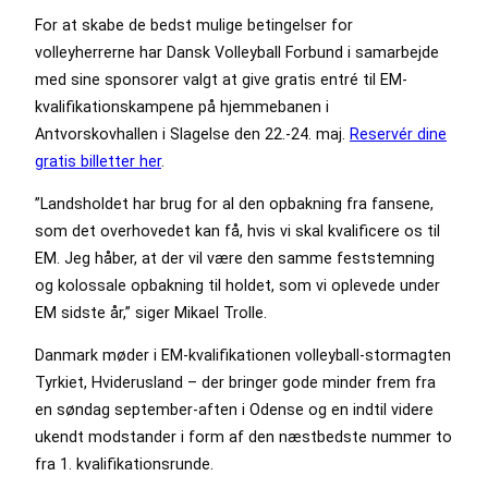
For at skabe de bedst mulige betingelser for
volleyherrerne har Dansk Volleyball Forbund i samarbejde
med sine sponsorer valgt at give gratis entré til EM-
kvalifikationskampene på hjemmebanen i
Antvorskovhallen i Slagelse den 22.-24. maj.
Reservér dine
gratis billetter her
.
”Landsholdet har brug for al den opbakning fra fansene,
som det overhovedet kan få, hvis vi skal kvalificere os til
EM. Jeg håber, at der vil være den samme feststemning
og kolossale opbakning til holdet, som vi oplevede under
EM sidste år,” siger Mikael Trolle.
Danmark møder i EM-kvalifikationen volleyball-stormagten
Tyrkiet, Hviderusland – der bringer gode minder frem fra
en søndag september-aften i Odense og en indtil videre
ukendt modstander i form af den næstbedste nummer to
fra 1. kvalifikationsrunde.