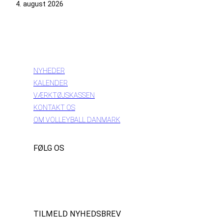
4. august 2026
INFORMATION
NYHEDER
KALENDER
VÆRKTØJSKASSEN
KONTAKT OS
OM VOLLEYBALL DANMARK
FØLG OS
Instagram
https://www.facebook.com/danishbeachvolleytour
LinkedIn
TILMELD NYHEDSBREV