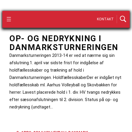
KONTAKT
OP- OG NEDRYKNING I
DANMARKSTURNERINGEN
Danmarksturneringen 2013-14 er ved at nærme sig sin
afslutning.1. april var sidste frist for indgåelse af
holdfællesskaber og trækning af hold i
Danmarksturneringen. HoldfællesskaberDer er indgået nyt
holdfællesskab ml. Aarhus Volleyball og Skovbakken for
herrer. Lavest placerede hold i 1. div. HV tvangs nedrykkes
efter sæsonafslutningen til 2. division. Status på op- og
nedrykning (undtaget…