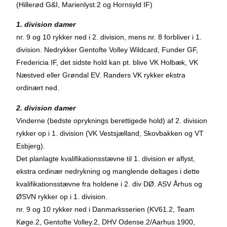
(Hillerød G&I, Marienlyst.2 og Hornsyld IF)
1. division damer
nr. 9 og 10 rykker ned i 2. division, mens nr. 8 forbliver i 1.
division. Nedrykker Gentofte Volley Wildcard, Funder GF,
Fredericia IF, det sidste hold kan pt. blive VK Holbæk, VK
Næstved eller Grøndal EV. Randers VK rykker ekstra
ordinært ned.
2. division damer
Vinderne (bedste opryknings berettigede hold) af 2. division
rykker op i 1. division (VK Vestsjælland, Skovbakken og VT
Esbjerg).
Det planlagte kvalifikationsstævne til 1. division er aflyst,
ekstra ordinær nedrykning og manglende deltages i dette
kvalifikationsstævne fra holdene i 2. div DØ. ASV Århus og
ØSVN rykker op i 1. division.
nr. 9 og 10 rykker ned i Danmarksserien (KV61.2, Team
Køge.2, Gentofte Volley.2, DHV Odense.2/Aarhus 1900,