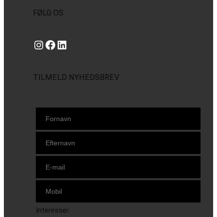
FØLG OS
Instagram
https://www.facebook.com/danishbeachvolleytour
LinkedIn
TILMELD NYHEDSBREV
Interesser: