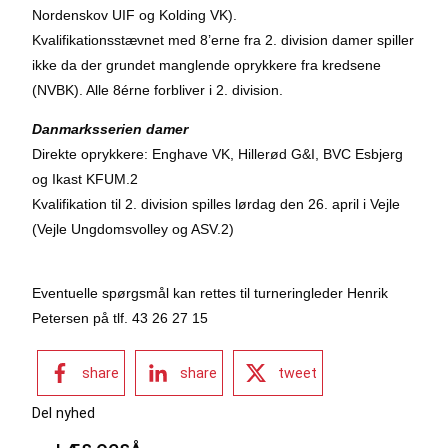
Nordenskov UIF og Kolding VK).
Kvalifikationsstævnet med 8’erne fra 2. division damer spiller
ikke da der grundet manglende oprykkere fra kredsene
(NVBK). Alle 8érne forbliver i 2. division.
Danmarksserien damer
Direkte oprykkere: Enghave VK, Hillerød G&I, BVC Esbjerg
og Ikast KFUM.2
Kvalifikation til 2. division spilles lørdag den 26. april i Vejle
(Vejle Ungdomsvolley og ASV.2)
Eventuelle spørgsmål kan rettes til turneringleder Henrik
Petersen på tlf. 43 26 27 15
share
share
tweet
Del nyhed