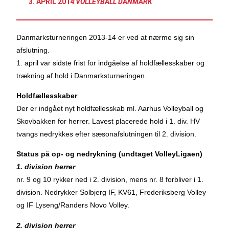
3. APRIL 2014
:
VOLLEYBALL DANMARK
Danmarksturneringen 2013-14 er ved at nærme sig sin
afslutning.
1. april var sidste frist for indgåelse af holdfællesskaber og
trækning af hold i Danmarksturneringen.
Holdfællesskaber
Der er indgået nyt holdfællesskab ml. Aarhus Volleyball og
Skovbakken for herrer. Lavest placerede hold i 1. div. HV
tvangs nedrykkes efter sæsonafslutningen til 2. division.
Status på op- og nedrykning (undtaget VolleyLigaen)
1. division herrer
nr. 9 og 10 rykker ned i 2. division, mens nr. 8 forbliver i 1.
division. Nedrykker Solbjerg IF, KV61, Frederiksberg Volley
og IF Lyseng/Randers Novo Volley.
2. division herrer