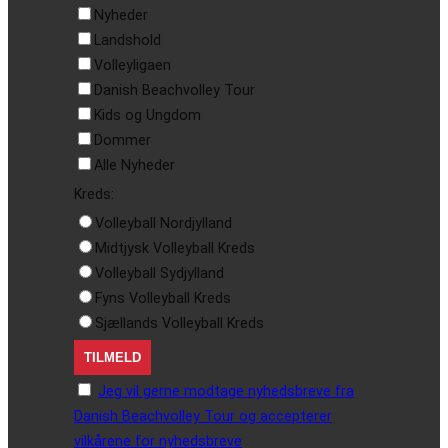
Nyheder
Landshold
Volleyligaen
Danish Beachvolley Tour
Kids og Ungdom
Dommer
Alle Nyheder
Kreds:
Volleyball Nordjylland
Midtjysk Volleyball Kreds
Volleyball Sydjylland
Fyns Volleyball Kreds
Sjællands Volleyball Kreds
Jeg vil gerne modtage nyhedsbreve fra
Danish Beachvolley Tour og accepterer
vilkårene for nyhedsbreve