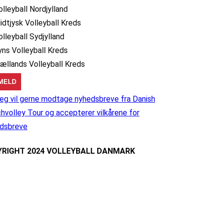
olleyball Nordjylland
idtjysk Volleyball Kreds
olleyball Sydjylland
yns Volleyball Kreds
jællands Volleyball Kreds
eg vil gerne modtage nyhedsbreve fra Danish
hvolley Tour og accepterer vilkårene for
dsbreve
RIGHT 2024 VOLLEYBALL DANMARK