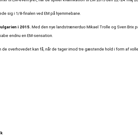
llede sig i 1/8-finalen ved EM på hjemmebane.
Bulgarien i 2015.
Med den nye landstrænerduo Mikael Trolle og Sven Brix på
skabe endnu en EM-sensation.
m de overhovedet kan få,
når de tager imod tre gæstende hold i form af voll
rk