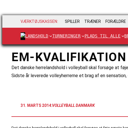
VÆRKTØJSKASSEN:
SPILLER
TRÆNER
FORÆLDRE
LANDSHOLD
TURNERINGER
PLADS TIL ALLE
B
EM-KVALIFIKATION 
Det danske herrelandshold i volleyball skal forsøge at føje
Sidste år leverede volleyherrerne et brag af en sensation, 
:
31. MARTS 2014
VOLLEYBALL DANMARK
Det danske herrelandshold i volleyball skal forsøge at føje næste kapit