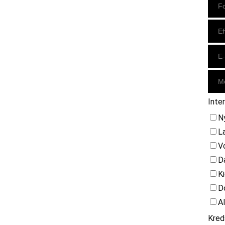
Inte
N
L
V
D
K
D
A
Kred