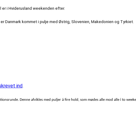
pil er i Hviderusland weekenden efter.
r er Danmark kommet i pulje med Østrig, Slovenien, Makedonien og Tyrkiet.
skrevet ind
.
ionsrunde. Denne afvikles med puljer á fire hold, som mødes alle mod alle i to weekend