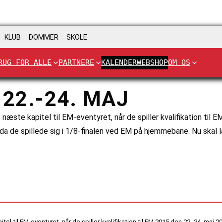
KLUB
DOMMER
SKOLE
RUG FOR ALLE
PARTNERE
KALENDER
WEBSHOP
OM OS
22.-24. MAJ
 næste kapitel til EM-eventyret, når de spiller kvalifikation til 
da de spillede sig i 1/8-finalen ved EM på hjemmebane. Nu skal l
el til EM-eventyret, når de spiller kvalifikation til EM 2015 den 22.-24. maj 2