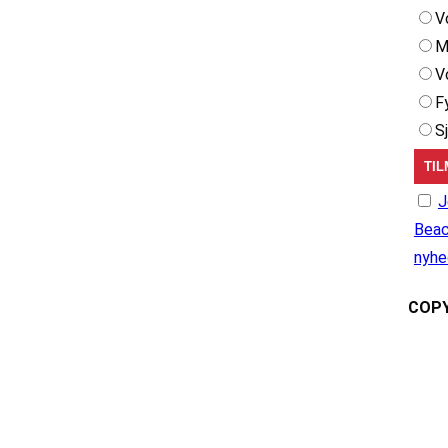
V
M
V
F
S
J
Beac
nyhe
COPY