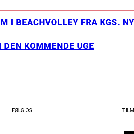
M I BEACHVOLLEY FRA KGS. N
I DEN KOMMENDE UGE
FØLG OS
TIL
Instagram
https://www.facebook.com/danishbeachvolleytour
LinkedIn