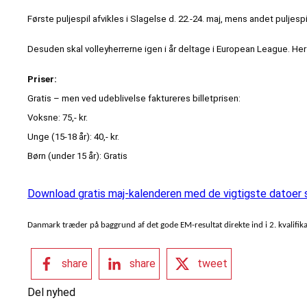
Første puljespil afvikles i Slagelse d. 22.-24. maj, mens andet puljes
Desuden skal volleyherrerne igen i år deltage i European League. He
Priser:
Gratis – men ved udeblivelse faktureres billetprisen:
Voksne: 75,- kr.
Unge (15-18 år): 40,- kr.
Børn (under 15 år): Gratis
Download gratis maj-kalenderen med de vigtigste datoer 
Danmark træder på baggrund af det gode EM-resultat direkte ind i 2. kvalifikat
share
share
tweet
Del nyhed