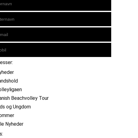
resser:
yheder
andshold
olleyligaen
anish Beachvolley Tour
ids og Ungdom
ommer
lle Nyheder
s: