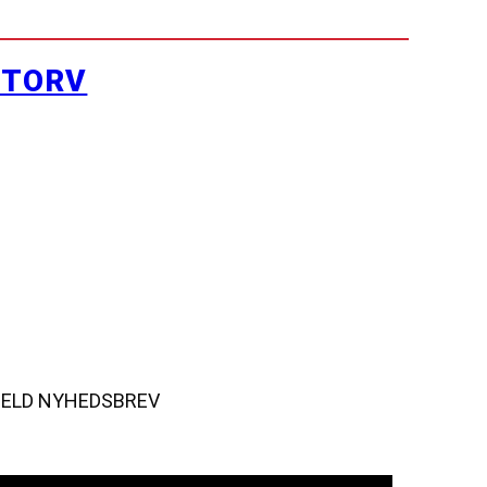
YTORV
MELD NYHEDSBREV