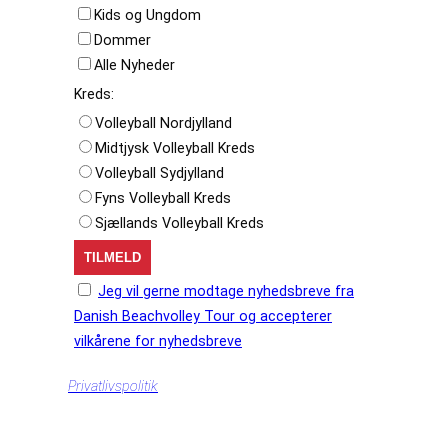
Kids og Ungdom
Dommer
Alle Nyheder
Kreds:
Volleyball Nordjylland
Midtjysk Volleyball Kreds
Volleyball Sydjylland
Fyns Volleyball Kreds
Sjællands Volleyball Kreds
Jeg vil gerne modtage nyhedsbreve fra
Danish Beachvolley Tour og accepterer
vilkårene for nyhedsbreve
Privatlivspolitik