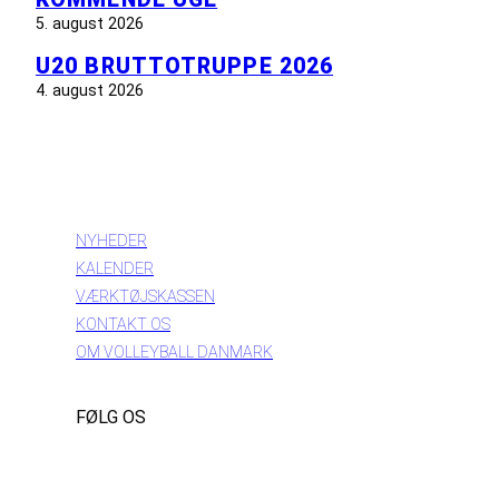
5. august 2026
U20 BRUTTOTRUPPE 2026
4. august 2026
INFORMATION
NYHEDER
KALENDER
VÆRKTØJSKASSEN
KONTAKT OS
OM VOLLEYBALL DANMARK
FØLG OS
Instagram
https://www.facebook.com/danishbeachvolleytour
LinkedIn