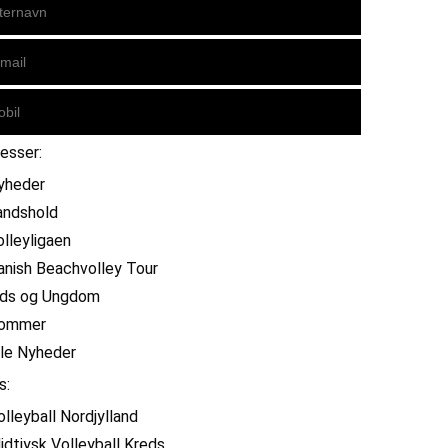
resser:
yheder
andshold
olleyligaen
anish Beachvolley Tour
ids og Ungdom
ommer
lle Nyheder
s:
olleyball Nordjylland
idtjysk Volleyball Kreds