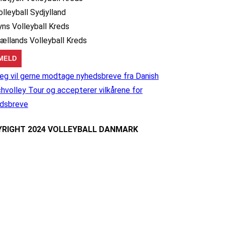
olleyball Sydjylland
yns Volleyball Kreds
jællands Volleyball Kreds
eg vil gerne modtage nyhedsbreve fra Danish
hvolley Tour og accepterer vilkårene for
dsbreve
RIGHT 2024 VOLLEYBALL DANMARK