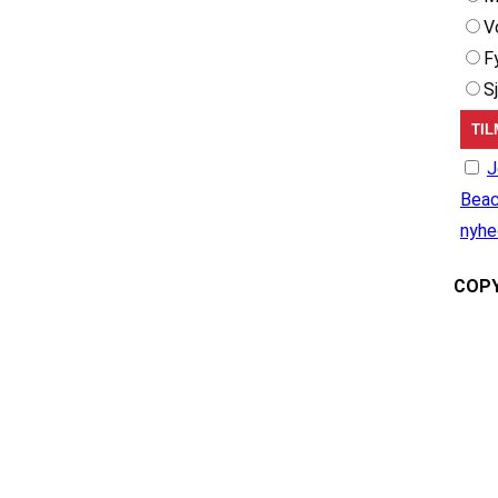
V
F
S
J
Beac
nyhe
COPY