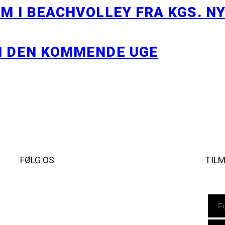
M I BEACHVOLLEY FRA KGS. N
I DEN KOMMENDE UGE
FØLG OS
TIL
Instagram
https://www.facebook.com/danishbeachvolleytour
LinkedIn