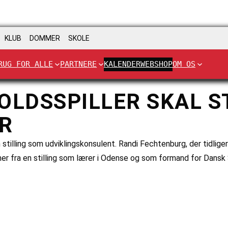
KLUB
DOMMER
SKOLE
RUG FOR ALLE
PARTNERE
KALENDER
WEBSHOP
OM OS
OLDSSPILLER SKAL S
R
stilling som udviklingskonsulent. Randi Fechtenburg, der tidlige
mmer fra en stilling som lærer i Odense og som formand for Dans