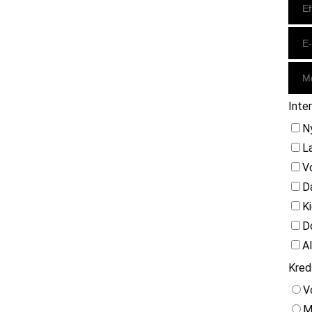
Inte
N
L
V
D
K
D
A
Kred
V
M