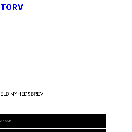
YTORV
MELD NYHEDSBREV