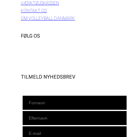
VÆRKTØJSKASSEN
KONTAKT OS
OM VOLLEYBALL DANMARK
FØLG OS
Instagram
https://www.facebook.com/danishbeachvolleytour
LinkedIn
TILMELD NYHEDSBREV