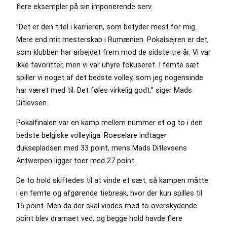
flere eksempler på sin imponerende serv.
”Det er den titel i karrieren, som betyder mest for mig.
Mere end mit mesterskab i Rumænien. Pokalsejren er det,
som klubben har arbejdet frem mod de sidste tre år. Vi var
ikke favoritter, men vi var uhyre fokuseret. I femte sæt
spiller vi noget af det bedste volley, som jeg nogensinde
har været med til. Det føles virkelig godt,” siger Mads
Ditlevsen.
Pokalfinalen var en kamp mellem nummer et og to i den
bedste belgiske volleyliga. Roeselare indtager
duksepladsen med 33 point, mens Mads Ditlevsens
Antwerpen ligger toer med 27 point.
De to hold skiftedes til at vinde et sæt, så kampen måtte
i en femte og afgørende tiebreak, hvor der kun spilles til
15 point. Men da der skal vindes med to overskydende
point blev dramaet ved, og begge hold havde flere