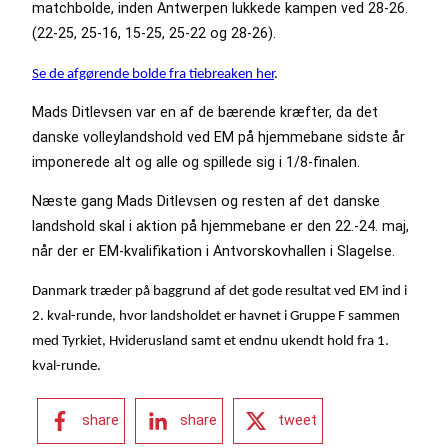
matchbolde, inden Antwerpen lukkede kampen ved 28-26.
(22-25, 25-16, 15-25, 25-22 og 28-26).
Se de afgørende bolde fra tiebreaken her
.
Mads Ditlevsen var en af de bærende kræfter, da det
danske volleylandshold ved EM på hjemmebane sidste år
imponerede alt og alle og spillede sig i 1/8-finalen.
Næste gang Mads Ditlevsen og resten af det danske
landshold skal i aktion på hjemmebane er den 22.-24. maj,
når der er EM-kvalifikation i Antvorskovhallen i Slagelse.
Danmark træder på baggrund af det gode resultat ved EM ind i
2. kval-runde, hvor landsholdet er havnet i Gruppe F sammen
med Tyrkiet, Hviderusland samt et endnu ukendt hold fra 1.
kval-runde.
share
share
tweet