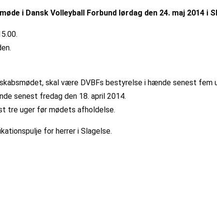
øde i Dansk Volleyball Forbund lørdag den 24. maj 2014 i S
15.00.
den.
tskabsmødet, skal være DVBFs bestyrelse i hænde senest fem u
de senest fredag den 18. april 2014.
 tre uger før mødets afholdelse.
ationspulje for herrer i Slagelse.