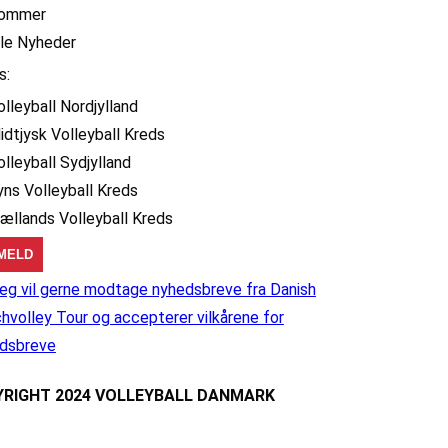
ommer
lle Nyheder
s:
olleyball Nordjylland
idtjysk Volleyball Kreds
olleyball Sydjylland
yns Volleyball Kreds
jællands Volleyball Kreds
eg vil gerne modtage nyhedsbreve fra Danish
hvolley Tour og accepterer vilkårene for
dsbreve
RIGHT 2024 VOLLEYBALL DANMARK