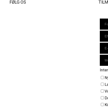
FØLG OS
TIL
Instagram
https://www.facebook.com/danishbeachvolleytour
LinkedIn
Inte
N
L
V
D
K