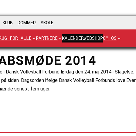
KLUB
DOMMER
SKOLE
RUG FOR ALLE
PARTNERE
KALENDER
WEBSHOP
OM OS
ABSMØDE 2014
 Dansk Volleyball Forbund lørdag den 24. maj 2014 i Slagelse. M
på siden. Dagsorden ifølge Dansk Volleyball Forbunds love.Even
 hænde senest fem uger…