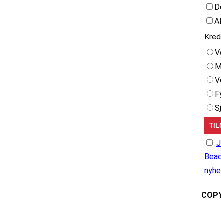
D
A
Kred
V
M
V
F
S
J
Beac
nyhe
COPY