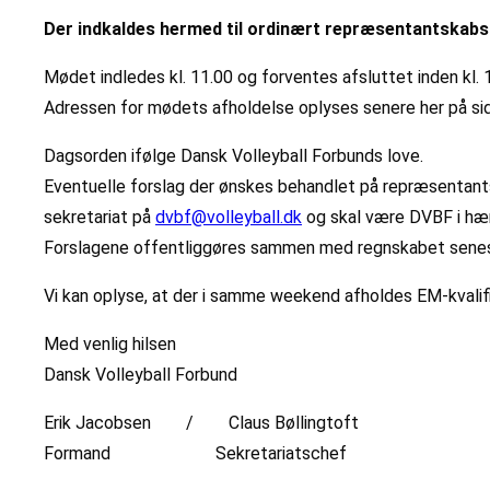
Der indkaldes hermed til ordinært repræsentantskabsm
Mødet indledes kl. 11.00 og forventes afsluttet inden kl. 
Adressen for mødets afholdelse oplyses senere her på si
Dagsorden ifølge Dansk Volleyball Forbunds love.
Eventuelle forslag der ønskes behandlet på repræsentan
sekretariat på
dvbf@volleyball.dk
og skal være DVBF i hæn
Forslagene offentliggøres sammen med regnskabet senest
Vi kan oplyse, at der i samme weekend afholdes EM-kvalifik
Med venlig hilsen
Dansk Volleyball Forbund
Erik Jacobsen / Claus Bøllingtoft
Formand Sekretariatschef