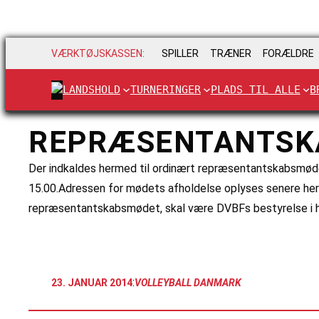
VÆRKTØJSKASSEN:
SPILLER
TRÆNER
FORÆLDRE
LANDSHOLD
TURNERINGER
PLADS TIL ALLE
B
REPRÆSENTANTSK
Der indkaldes hermed til ordinært repræsentantskabsmøde i
15.00.Adressen for mødets afholdelse oplyses senere her 
repræsentantskabsmødet, skal være DVBFs bestyrelse i
:
23. JANUAR 2014
VOLLEYBALL DANMARK