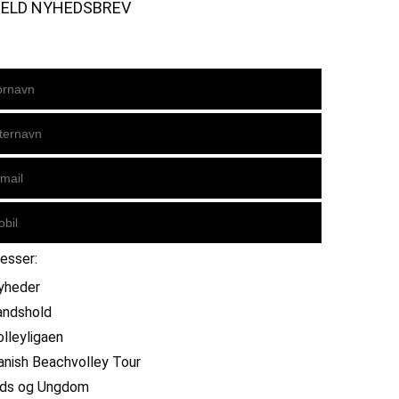
MELD NYHEDSBREV
resser:
yheder
andshold
olleyligaen
anish Beachvolley Tour
ids og Ungdom