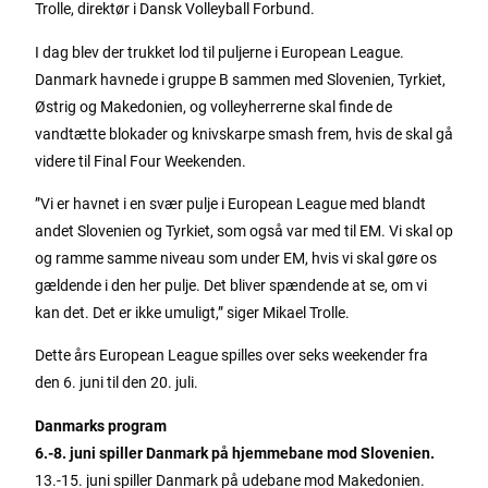
Trolle, direktør i Dansk Volleyball Forbund.
I dag blev der trukket lod til puljerne i European League.
Danmark havnede i gruppe B sammen med Slovenien, Tyrkiet,
Østrig og Makedonien, og volleyherrerne skal finde de
vandtætte blokader og knivskarpe smash frem, hvis de skal gå
videre til Final Four Weekenden.
”Vi er havnet i en svær pulje i European League med blandt
andet Slovenien og Tyrkiet, som også var med til EM. Vi skal op
og ramme samme niveau som under EM, hvis vi skal gøre os
gældende i den her pulje. Det bliver spændende at se, om vi
kan det. Det er ikke umuligt,” siger Mikael Trolle.
Dette års European League spilles over seks weekender fra
den 6. juni til den 20. juli.
Danmarks program
6.-8. juni spiller Danmark på hjemmebane mod Slovenien.
13.-15. juni spiller Danmark på udebane mod Makedonien.