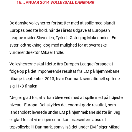
16. JANUAR 2014
:
VOLLEYBALL DANMARK
De danske volleyherrer fortsætter med at spille med blandt
Europas bedste hold, når de i årets udgave af European
League møder Slovenien, Tyrkiet, Østrig og Makedonien. En
svær lodtrækning, dog med mulighed for at overraske,
vurderer direktør Mikael Trolle.
Volleyherrerne skal i dette års Europen League forsøge at
følge op på det imponerende resultat fra EM på hjemmebane
tilbage i september 2013, hvor Danmark sensationelt spillede
sig i 1/8-finalen.
”Jeg er glad for, at vi kan blive ved med at spille med på højeste
niveau i Europa. Det skyldes det enormt gode resultat, som
landsholdet leverede under EM på hjemmebane sidste år. Jeg
er glad for, at vi nu igen snart kan præsentere absolut
topvolleyball i Danmark, som vi så det under EM,” siger Mikael