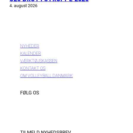
4. august 2026
INFORMATION
NYHEDER
KALENDER
VÆRKTØJSKASSEN
KONTAKT OS
OM VOLLEYBALL DANMARK
FØLG OS
Instagram
https://www.facebook.com/danishbeachvolleytour
LinkedIn
TILMELD NYHEDSBREV