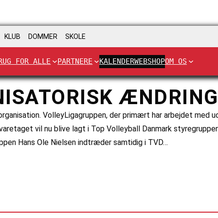
KLUB
DOMMER
SKOLE
RUG FOR ALLE
PARTNERE
KALENDER
WEBSHOP
OM OS
NISATORISK ÆNDRIN
rganisation. VolleyLigagruppen, der primært har arbejdet med udv
aretaget vil nu blive lagt i Top Volleyball Danmark styregruppe
ppen Hans Ole Nielsen indtræder samtidig i TVD…