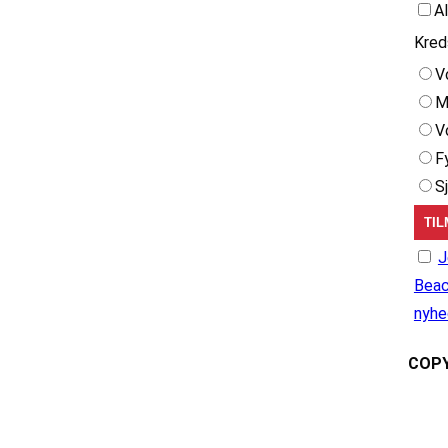
A
Kred
V
M
V
F
S
J
Beac
nyhe
COPY