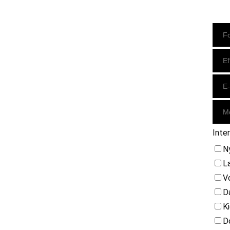
Instagram
https://www.facebook.com/danishbeachvolleytour
LinkedIn
Inte
N
L
V
D
K
D