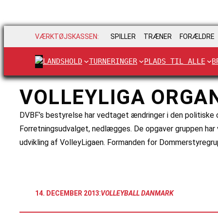
VÆRKTØJSKASSEN:
SPILLER
TRÆNER
FORÆLDRE
LANDSHOLD
TURNERINGER
PLADS TIL ALLE
B
VOLLEYLIGA ORGA
DVBF’s bestyrelse har vedtaget ændringer i den politiske o
Forretningsudvalget, nedlægges. De opgaver gruppen har v
udvikling af VolleyLigaen. Formanden for Dommerstyregru
:
14. DECEMBER 2013
VOLLEYBALL DANMARK