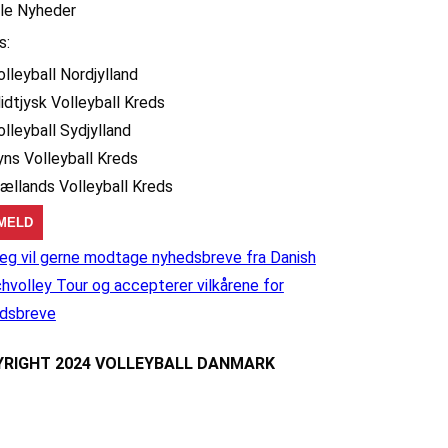
lle Nyheder
s:
olleyball Nordjylland
idtjysk Volleyball Kreds
olleyball Sydjylland
yns Volleyball Kreds
jællands Volleyball Kreds
eg vil gerne modtage nyhedsbreve fra Danish
hvolley Tour og accepterer vilkårene for
dsbreve
RIGHT 2024 VOLLEYBALL DANMARK