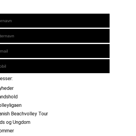
resser:
yheder
andshold
olleyligaen
anish Beachvolley Tour
ids og Ungdom
ommer