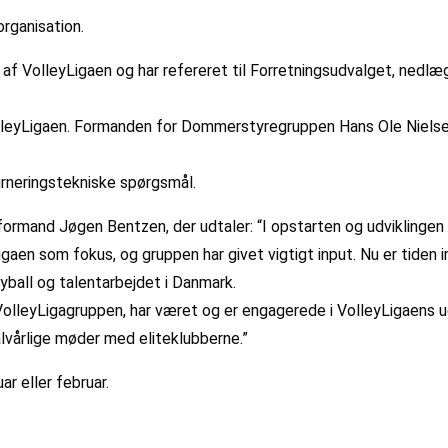
rganisation.
af VolleyLigaen og har refereret til Forretningsudvalget, nedlæg
VolleyLigaen. Formanden for Dommerstyregruppen Hans Ole Niels
urneringstekniske spørgsmål.
mand Jøgen Bentzen, der udtaler: “I opstarten og udviklingen a
aen som fokus, og gruppen har givet vigtigt input. Nu er tiden imi
ball og talentarbejdet i Danmark.
VolleyLigagruppen, har været og er engagerede i VolleyLigaens udv
alvårlige møder med eliteklubberne.”
ar eller februar.