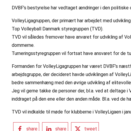
DVBF’s bestyrelse har vedtaget ændringer i den politiske o
VolleyLigagruppen, der primært har arbejdet med udvikling 
Top Volleyball Danmark styregruppen (TVD).
TVD vil således fremover have anvaret for udvikling af 
dommerne.
Turneringsstyregruppen vil fortsat have ansvaret for de t
Formanden for VolleyLigagruppen har været DVBF’s næstfor
arbejdsgruppe, der decideret havde udviklingen af VolleyLig
bedre sammenhæng med den øvrige udvikling af elitevolley
Jeg vil gerne takke de personer der, bl.a. ved at deltage i 
inddraget på den ene eller den anden måde. Bl.a. ved de h
TVD vil indkalde til møde for klubberne i VolleyLigaen i janu
share
share
tweet