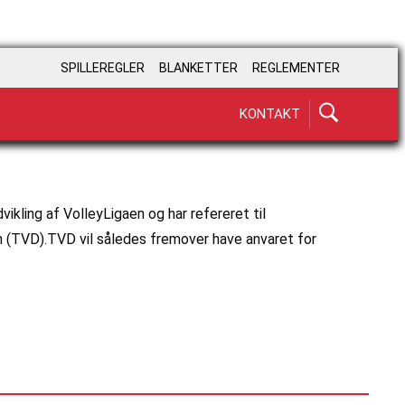
SPILLEREGLER
BLANKETTER
REGLEMENTER
KONTAKT
G
ikling af VolleyLigaen og har refereret til
n (TVD).TVD vil således fremover have anvaret for