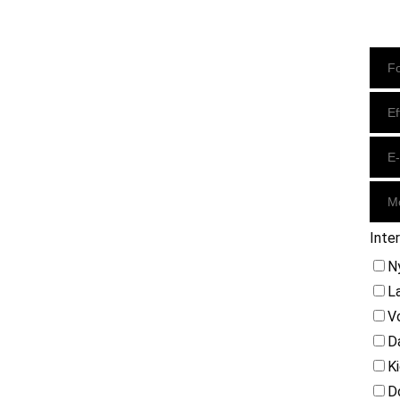
Instagram
https://www.facebook.com/danishbeachvolleytour
LinkedIn
Inte
N
L
V
D
K
D