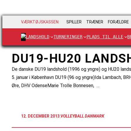
VÆRKTØJSKASSEN:
SPILLER
TRÆNER
FORÆLDRE
LANDSHOLD
TURNERINGER
PLADS TIL ALLE
B
DU19-HU20 LANDS
De danske DU19 landshold (1996 og yngre) og HU20 landsho
5. januar i København DU19 (96 og yngre)Ida Lambach, B
Øre, DHV OdenseMarie Trolle Bonnesen, …
:
12. DECEMBER 2013
VOLLEYBALL DANMARK