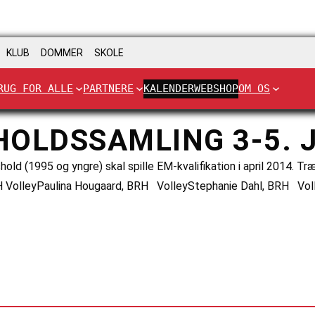
KLUB
DOMMER
SKOLE
RUG FOR ALLE
PARTNERE
KALENDER
WEBSHOP
OM OS
HOLDSSAMLING 3-5. 
ld (1995 og yngre) skal spille EM-kvalifikation i april 2014. 
RH VolleyPaulina Hougaard, BRH VolleyStephanie Dahl, BRH Vol