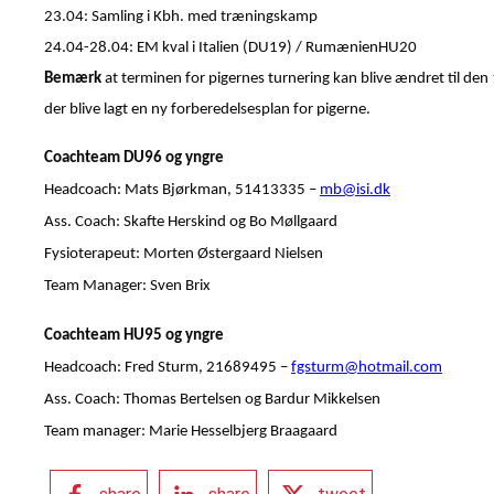
23.04: Samling i Kbh. med træningskamp
24.04-28.04: EM kval i Italien (DU19) / RumænienHU20
Bemærk
at terminen for pigernes turnering kan blive ændret til den
der blive lagt en ny forberedelsesplan for pigerne.
Coachteam DU96 og yngre
Headcoach: Mats Bjørkman, 51413335 –
mb@isi.dk
Ass. Coach: Skafte Herskind og Bo Møllgaard
Fysioterapeut: Morten Østergaard Nielsen
Team Manager: Sven Brix
Coachteam HU95
og yngre
Headcoach: Fred Sturm, 21689495 –
fgsturm@hotmail.com
Ass.
Coach: Thomas Bertelsen og Bardur Mikkelsen
Team manager: Marie Hesselbjerg Braagaard