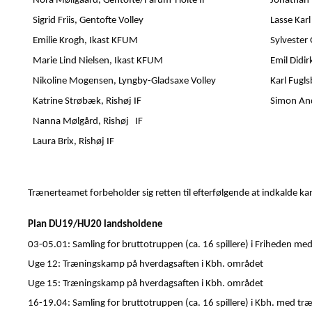
Nora Møllgaard, Gentofte/Farum-Holte IF
Jonathan 
Sigrid Friis, Gentofte Volley
Lasse Kar
Emilie Krogh, Ikast KFUM
Sylvester
Marie Lind Nielsen, Ikast KFUM
Emil Didi
Nikoline Mogensen, Lyngby-Gladsaxe Volley
Karl Fugl
Katrine Strøbæk, Rishøj IF
Simon And
Nanna Mølgård, Rishøj IF
Laura Brix, Rishøj IF
Trænerteamet forbeholder sig retten til efterfølgende at indkalde kand
Plan DU19/HU20 landsholdene
03-05.01: Samling for bruttotruppen (ca. 16 spillere) i Friheden 
Uge 12: Træningskamp på hverdagsaften i Kbh. området
Uge 15: Træningskamp på hverdagsaften i Kbh. området
16-19.04: Samling for bruttotruppen (ca. 16 spillere) i Kbh. med t