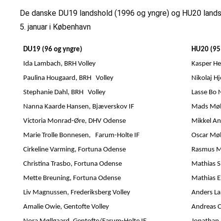
De danske DU19 landshold (1996 og yngre) og HU20 landsho
5. januar i København
DU19 (96 og yngre)
HU20 (95
Ida Lambach, BRH Volley
Kasper He
Paulina Hougaard, BRH Volley
Nikolaj H
Stephanie Dahl, BRH Volley
Lasse Bo 
Nanna Kaarde Hansen, Bjæverskov IF
Mads Møll
Victoria Monrad-Øre, DHV Odense
Mikkel An
Marie Trolle Bonnesen, Farum-Holte IF
Oscar Møl
Cirkeline Varming, Fortuna Odense
Rasmus Mi
Christina Trasbo, Fortuna Odense
Mathias S
Mette Breuning, Fortuna Odense
Mathias E
Liv Magnussen, Frederiksberg Volley
Anders L
Amalie Owie, Gentofte Volley
Andreas C