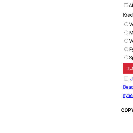
A
Kred
V
M
V
F
S
J
Beac
nyhe
COPY