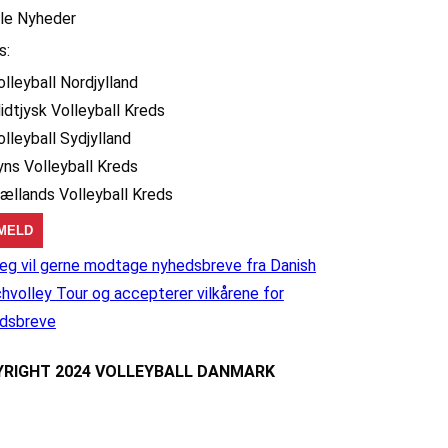
lle Nyheder
s:
olleyball Nordjylland
idtjysk Volleyball Kreds
olleyball Sydjylland
yns Volleyball Kreds
jællands Volleyball Kreds
eg vil gerne modtage nyhedsbreve fra Danish
hvolley Tour og accepterer vilkårene for
dsbreve
RIGHT 2024 VOLLEYBALL DANMARK