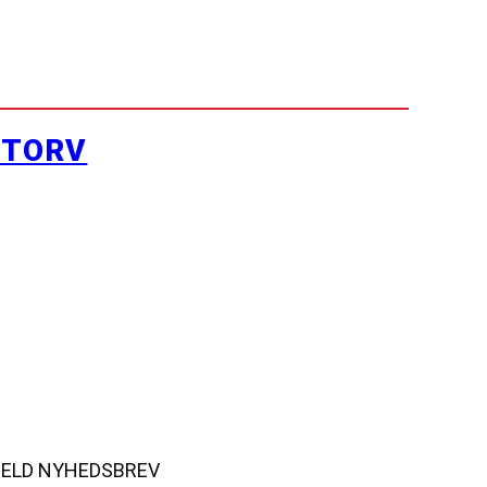
YTORV
MELD NYHEDSBREV