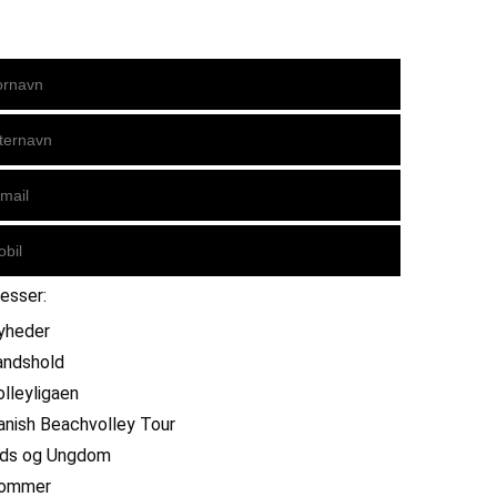
resser:
yheder
andshold
olleyligaen
anish Beachvolley Tour
ids og Ungdom
ommer