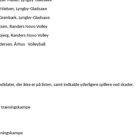
Lier Møller, Lyngby-Gladsaxe
l Nielsen, Lyngby-Gladsaxe
 Grønbæk, Lyngby-Gladsaxe
rksen, Randers Novo Volley
sbjerg, Randers Novo Volley
ersen, Århus Volleyball
idater, der ikke er på listen, samt indkalde yderligere spillere ved skader.
med træningskampe
ræningskampe