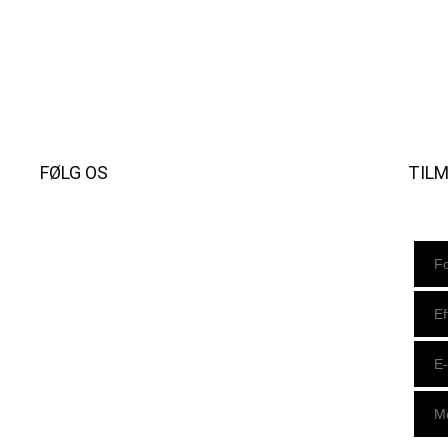
FØLG OS
TIL
Instagram
https://www.facebook.com/danishbeachvolleytour
LinkedIn