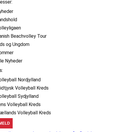
resser:
yheder
andshold
olleyligaen
anish Beachvolley Tour
ids og Ungdom
ommer
lle Nyheder
s:
olleyball Nordjylland
idtjysk Volleyball Kreds
olleyball Sydjylland
yns Volleyball Kreds
jællands Volleyball Kreds