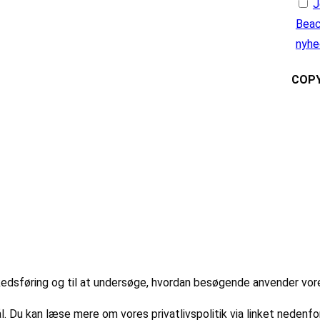
J
Beac
nyhe
COPY
markedsføring og til at undersøge, hvordan besøgende anvender vo
l. Du kan læse mere om vores privatlivspolitik via linket nedenfor