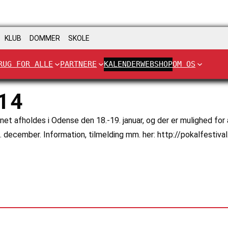
KLUB
DOMMER
SKOLE
RUG FOR ALLE
PARTNERE
KALENDER
WEBSHOP
OM OS
14
vnet afholdes i Odense den 18.-19. januar, og der er mulighed f
 december. Information, tilmelding mm. her: http://pokalfestival.