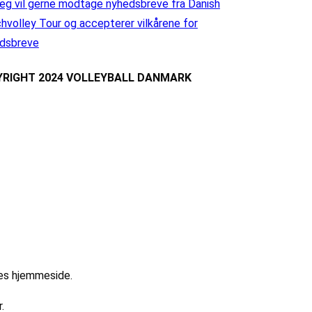
eg vil gerne modtage nyhedsbreve fra Danish
hvolley Tour og accepterer vilkårene for
dsbreve
RIGHT 2024 VOLLEYBALL DANMARK
res hjemmeside.
.