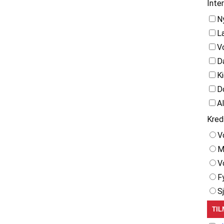
Inte
N
L
V
D
K
D
A
Kred
V
M
V
F
S