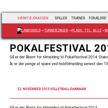
VÆRKTØJSKASSEN:
SPILLER
TRÆNER
FORÆLDRE
LANDSHOLD
TURNERINGER
PLADS TIL ALLE
B
POKALFESTIVAL 20
Så er der åbent for tilmelding til Pokalfestival 2014. Stæ
år, er der penge at spare ved holdtilmelding senest den 15.
:
22. NOVEMBER 2013
VOLLEYBALL DANMARK
Så er der åbent for tilmelding til Pokalfestival 2014.