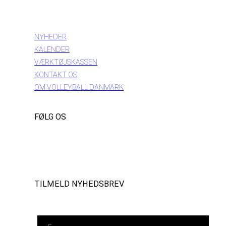
INFORMATION
NYHEDER
KALENDER
VÆRKTØJSKASSEN
KONTAKT OS
OM VOLLEYBALL DANMARK
FØLG OS
Instagram
https://www.facebook.com/danishbeachvolleytour
LinkedIn
TILMELD NYHEDSBREV