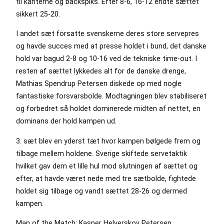
til kanterne og backspiks. Efter 8-6, 16-12 endte sættet
sikkert 25-20.
I andet sæt forsatte svenskerne deres store servepres
og havde succes med at presse holdet i bund, det danske
hold var bagud 2-8 og 10-16 ved de tekniske time-out. I
resten af sættet lykkedes alt for de danske drenge,
Mathias Spendrup Petersen diskede op med nogle
fantastiske forsvarsbolde. Modtagningen blev stabiliseret
og forbedret så holdet dominerede midten af nettet, en
dominans der hold kampen ud.
3. sæt blev en yderst tæt hvor kampen bølgede frem og
tilbage mellem holdene. Sverige skiftede servetaktik
hvilket gav dem et lille hul mod slutningen af sættet og
efter, at havde været nede med tre sætbolde, fightede
holdet sig tilbage og vandt sættet 28-26 og dermed
kampen.
Man of the Match: Kasper Helverskov Petersen