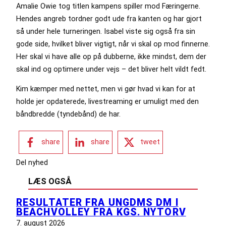
Amalie Owie tog titlen kampens spiller mod Færingerne.
Hendes angreb tordner godt ude fra kanten og har gjort
så under hele turneringen. Isabel viste sig også fra sin
gode side, hvilket bliver vigtigt, når vi skal op mod finnerne.
Her skal vi have alle op på dubberne, ikke mindst, dem der
skal ind og optimere under vejs – det bliver helt vildt fedt.
Kim kæmper med nettet, men vi gør hvad vi kan for at
holde jer opdaterede, livestreaming er umuligt med den
båndbredde (tyndebånd) de har.
share
share
tweet
Del nyhed
LÆS OGSÅ
RESULTATER FRA UNGDMS DM I
BEACHVOLLEY FRA KGS. NYTORV
7. august 2026