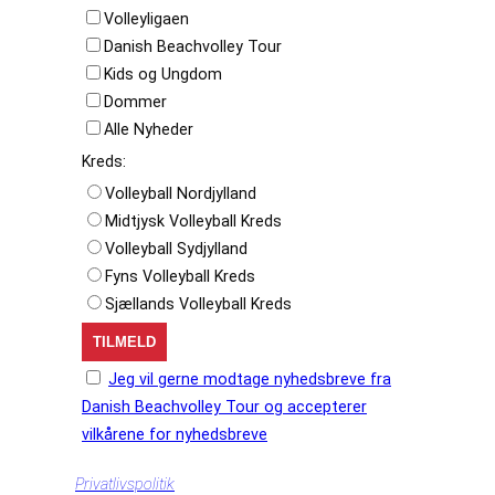
Volleyligaen
Danish Beachvolley Tour
Kids og Ungdom
Dommer
Alle Nyheder
Kreds:
Volleyball Nordjylland
Midtjysk Volleyball Kreds
Volleyball Sydjylland
Fyns Volleyball Kreds
Sjællands Volleyball Kreds
Jeg vil gerne modtage nyhedsbreve fra
Danish Beachvolley Tour og accepterer
vilkårene for nyhedsbreve
Privatlivspolitik