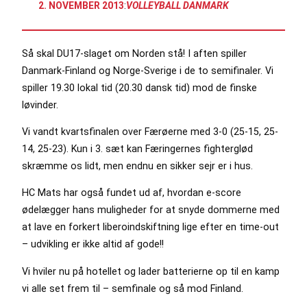
2. NOVEMBER 2013
:
VOLLEYBALL DANMARK
Så skal DU17-slaget om Norden stå! I aften spiller
Danmark-Finland og Norge-Sverige i de to semifinaler. Vi
spiller 19.30 lokal tid (20.30 dansk tid) mod de finske
løvinder.
Vi vandt kvartsfinalen over Færøerne med 3-0 (25-15, 25-
14, 25-23). Kun i 3. sæt kan Færingernes fighterglød
skræmme os lidt, men endnu en sikker sejr er i hus.
HC Mats har også fundet ud af, hvordan e-score
ødelægger hans muligheder for at snyde dommerne med
at lave en forkert liberoindskiftning lige efter en time-out
– udvikling er ikke altid af gode!!
Vi hviler nu på hotellet og lader batterierne op til en kamp
vi alle set frem til – semfinale og så mod Finland.