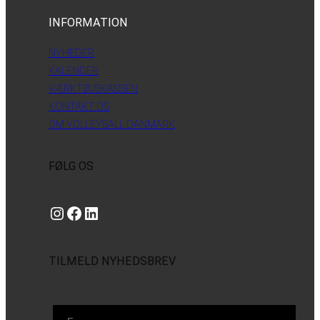
INFORMATION
NYHEDER
KALENDER
VÆRKTØJSKASSEN
KONTAKT OS
OM VOLLEYBALL DANMARK
FØLG OS
Instagram
https://www.facebook.com/danishbeachvolleytour
LinkedIn
TILMELD NYHEDSBREV