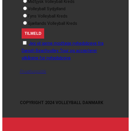
Midtjysk Volleyball Kreds
Volleyball Sydjylland
Fyns Volleyball Kreds
Sjællands Volleyball Kreds
Jeg vil gerne modtage nyhedsbreve fra
Danish Beachvolley Tour og accepterer
vilkårene for nyhedsbreve
Privatlivspolitik
COPYRIGHT 2024 VOLLEYBALL DANMARK