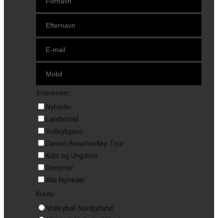
Interesser:
Nyheder
Landshold
Volleyligaen
Danish Beachvolley Tour
Kids og Ungdom
Dommer
Alle Nyheder
Kreds:
Volleyball Nordjylland