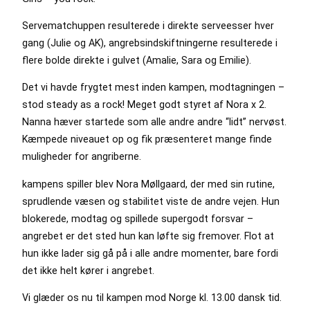
Servematchuppen resulterede i direkte serveesser hver
gang (Julie og AK), angrebsindskiftningerne resulterede i
flere bolde direkte i gulvet (Amalie, Sara og Emilie).
Det vi havde frygtet mest inden kampen, modtagningen –
stod steady as a rock! Meget godt styret af Nora x 2.
Nanna hæver startede som alle andre andre “lidt” nervøst.
Kæmpede niveauet op og fik præsenteret mange finde
muligheder for angriberne.
kampens spiller blev Nora Møllgaard, der med sin rutine,
sprudlende væsen og stabilitet viste de andre vejen. Hun
blokerede, modtag og spillede supergodt forsvar –
angrebet er det sted hun kan løfte sig fremover. Flot at
hun ikke lader sig gå på i alle andre momenter, bare fordi
det ikke helt kører i angrebet.
Vi glæder os nu til kampen mod Norge kl. 13.00 dansk tid.