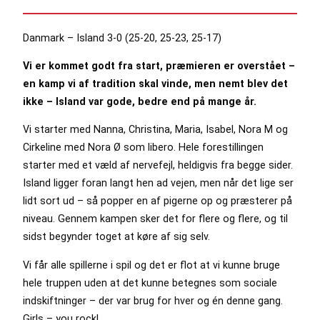
Danmark – Island 3-0 (25-20, 25-23, 25-17)
Vi er kommet godt fra start, præmieren er overstået –
en kamp vi af tradition skal vinde, men nemt blev det
ikke – Island var gode, bedre end på mange år.
Vi starter med Nanna, Christina, Maria, Isabel, Nora M og
Cirkeline med Nora Ø som libero. Hele forestillingen
starter med et væld af nervefejl, heldigvis fra begge sider.
Island ligger foran langt hen ad vejen, men når det lige ser
lidt sort ud – så popper en af pigerne op og præsterer på
niveau. Gennem kampen sker det for flere og flere, og til
sidst begynder toget at køre af sig selv.
Vi får alle spillerne i spil og det er flot at vi kunne bruge
hele truppen uden at det kunne betegnes som sociale
indskiftninger – der var brug for hver og én denne gang.
Girls – you rock!